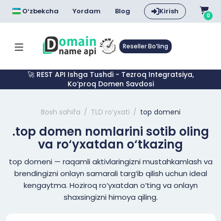
Oʻzbekcha
Yordam
Blog
Kirish
0
Reseller Bo‘ling
🚀 REST API Ishga Tushdi - Tezroq Integratsiya,
Ko‘proq Domen Savdosi
Bosh sahifa
TLD ro‘yxati
top domeni
.top domen nomlarini sotib oling
va ro‘yxatdan o‘tkazing
top domeni — raqamli aktivlaringizni mustahkamlash va
brendingizni onlayn samarali targ‘ib qilish uchun ideal
kengaytma. Hoziroq ro‘yxatdan o‘ting va onlayn
shaxsingizni himoya qiling.