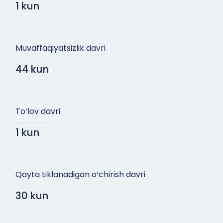
1 kun
Muvaffaqiyatsizlik davri
44 kun
To‘lov davri
1 kun
Qayta tiklanadigan o‘chirish davri
30 kun