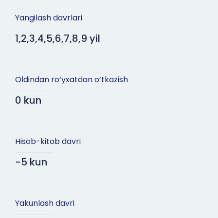
Yangilash davrlari
1,2,3,4,5,6,7,8,9 yil
Oldindan ro‘yxatdan o‘tkazish
0 kun
Hisob-kitob davri
-5 kun
Yakunlash davri