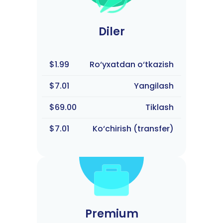
Diler
$1.99
Ro‘yxatdan o‘tkazish
$7.01
Yangilash
$69.00
Tiklash
$7.01
Ko‘chirish (transfer)
Premium