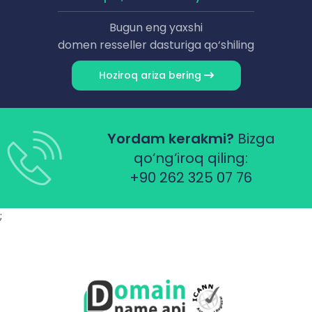
Bugun eng yaxshi
domen resseller dasturiga qo‘shiling
Hoziroq ariza bering
Yordam kerakmi?
Bizga
qo‘ng‘iroq qiling:
+90 262 325 07 76
;