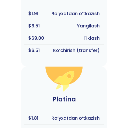
$1.91
Ro‘yxatdan o‘tkazish
$6.51
Yangilash
$69.00
Tiklash
$6.51
Ko‘chirish (transfer)
Platina
$1.81
Ro‘yxatdan o‘tkazish