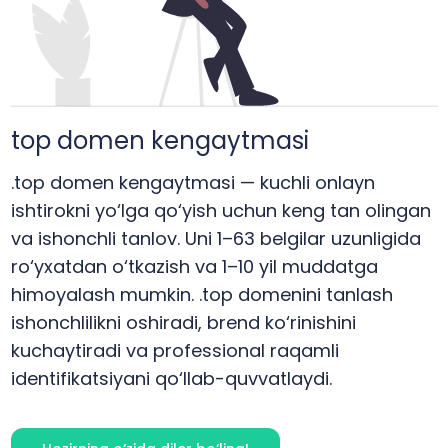
top
domen kengaytmasi
.top domen kengaytmasi — kuchli onlayn
ishtirokni yo‘lga qo‘yish uchun keng tan olingan
va ishonchli tanlov. Uni 1–63 belgilar uzunligida
ro‘yxatdan o‘tkazish va 1–10 yil muddatga
himoyalash mumkin. .top domenini tanlash
ishonchlilikni oshiradi, brend ko‘rinishini
kuchaytiradi va professional raqamli
identifikatsiyani qo‘llab-quvvatlaydi.