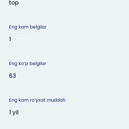
top
Eng kam belgilar
1
Eng ko‘p belgilar
63
Eng kam ro‘yxat muddati
1 yil