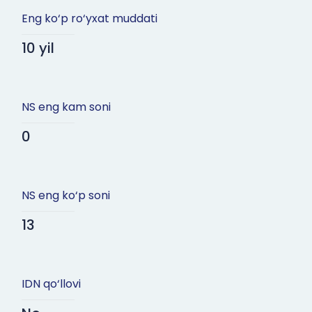
Eng ko‘p ro‘yxat muddati
10 yil
NS eng kam soni
0
NS eng ko‘p soni
13
IDN qo‘llovi