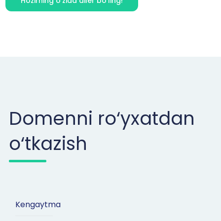
Hozirning o‘zida diler bo‘ling!
Domenni ro‘yxatdan
o‘tkazish
Kengaytma