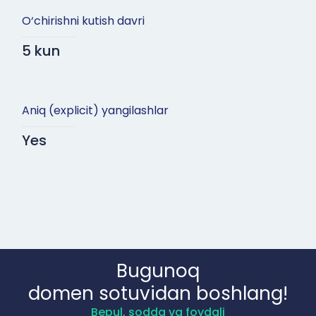
O‘chirishni kutish davri
5 kun
Aniq (explicit) yangilashlar
Yes
Bugunoq
domen sotuvidan boshlang!
Bepul, sodda va foydali