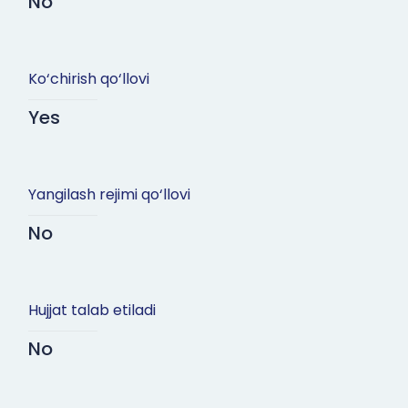
No
Ko‘chirish qo‘llovi
Yes
Yangilash rejimi qo‘llovi
No
Hujjat talab etiladi
No