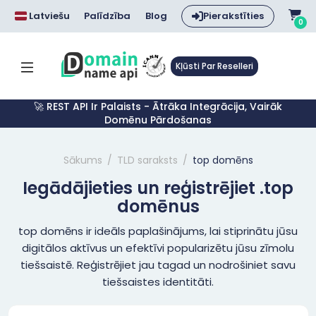
Latviešu
Palīdzība
Blog
Pierakstīties
0
Kļūsti Par Reselleri
🚀 REST API Ir Palaists - Ātrāka Integrācija, Vairāk
Domēnu Pārdošanas
Sākums
TLD saraksts
top domēns
Iegādājieties un reģistrējiet .top
domēnus
top domēns ir ideāls paplašinājums, lai stiprinātu jūsu
digitālos aktīvus un efektīvi popularizētu jūsu zīmolu
tiešsaistē. Reģistrējiet jau tagad un nodrošiniet savu
tiešsaistes identitāti.