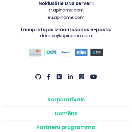
Noklusētie DNS serveri:
tr.apiname.com
eu.apiname.com
Ļaunprātīgas izmantošanas e-pasts:
domain@apiname.com
Korporatīvais
Domēns
Partneru programma