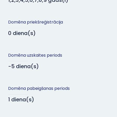
1,2,3,4,5,6,7,8,9 gads(i)
Domēna priekšreģistrācija
0 diena(s)
Domēna uzskaites periods
-5 diena(s)
Domēna pabeigšanas periods
1 diena(s)