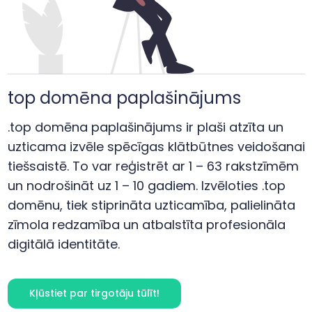
top
domēna paplašinājums
.top domēna paplašinājums ir plaši atzīta un
uzticama izvēle spēcīgas klātbūtnes veidošanai
tiešsaistē. To var reģistrēt ar 1 – 63 rakstzīmēm
un nodrošināt uz 1 – 10 gadiem. Izvēloties .top
domēnu, tiek stiprināta uzticamība, palielināta
zīmola redzamība un atbalstīta profesionāla
digitālā identitāte.
Kļūstiet par tirgotāju tūlīt!