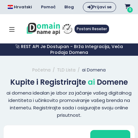
Hrvatski
Pomoć
Blog
Prijavi se
0
Postani Reseller
🚀 REST API Je Dostupan - Brža Integracija, Veća
Prodaja Domena
Početna
TLD Lista
ai Domena
Kupite i Registrirajte
ai
Domene
ai domena idealan je izbor za jačanje vašeg digitalnog
identiteta i učinkovito promoviranje vašeg brenda na
internetu. Registrirajte sada i osigurajte svoju online
prisutnost.