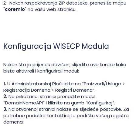
2- Nakon raspakiravanja ZIP datoteke, prenesite mapu
"
coremio
" na vašu web stranicu.
Konfiguracija WISECP Modula
Nakon što je prijenos dovršen, slijedite ove korake kako
biste aktivirali i konfigurirali modul:
1.
U Administratorskoj Ploči idite na “Proizvodi/Usluge >
Registracija Domena > Registri Domena”.
2.
Na prikazanoj stranici pronađite modul
“DomainNameAPI” i kliknite na gumb “Konfiguriraj”.
3.
Na otvorenoj stranici nalaze se sljedeće postavke. Za
potrebne podatke kontaktirajte podršku vašeg registra
domena: