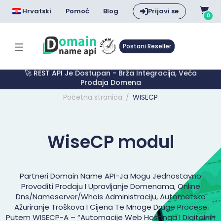
Hrvatski
Pomoć
Blog
Prijavi se
0
Postani Reseller
🔥 .COM $7.99 – Dodatna Zarada Za Svaki .COM S E-
Mailom
Početna stranica
WISECP
WiseCP modul
Partneri Domain Name API-Ja Mogu Jednostavno
Provoditi Prodaju I Upravljanje Domenama, Online
Dns/nameserver/whois Administraciju, Automatsko
Ažuriranje Troškova I Cijena Te Mnoge Druge Procese
Putem WISECP-A – “automacije Web Hostinga I Digitalnih