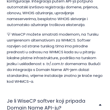
konfiguracije. Integracija putem API-ja potpuno
automatski izvršava registraciju domene, prijenos,
obnovu, WHOIS ažuriranje, upravljanje
nameserverima, besplatno WHOIS skrivanje i
automatsko ažuriranje troškova ekstenzija.
💡 WiseCP možete smatrati modernom, na Tursku
usmjerenom alternativom za WHMCS. Softver
razvijen od strane turskog tima ima prirodne
prednosti u odnosu na WHMCS kada su u pitanju
lokalne platne infrastrukture, podrška na turskom
jeziku i usklađenost s .tr/.com.tr domenama. Budući
da integracija s Domain Name API-jem dolazi
standardno, vrijeme instalacije znatno je kraće nego
kod WHMCS-a.
Je li WiseCP softver koji pripada
Domain Name API-ju?