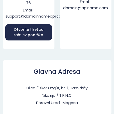
Email :
76
domain@apiname.com
Email :
support@domainnameapi.com
Otvorite tiket za
zahtjev podrške.
Glavna Adresa
Ulica Özker Özgür, br. 1, Hamitköy
Nikozija / T.R.N.C.
Porezni Ured : Magosa