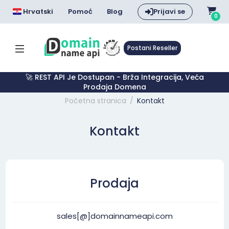
Hrvatski
Pomoć
Blog
Prijavi se
0
Postani Reseller
🚀 REST API Je Dostupan - Brža Integracija, Veća
Prodaja Domena
Početna stranica
Kontakt
Kontakt
Prodaja
sales[@]domainnameapi.com