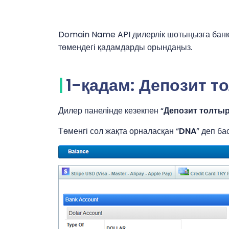
Domain Name API дилерлік шотыңызға банк
төмендегі қадамдарды орындаңыз.
1-қадам: Депозит то
Дилер панелінде кезекпен “
Депозит толты
Төменгі сол жақта орналасқан “
DNA
” деп ба