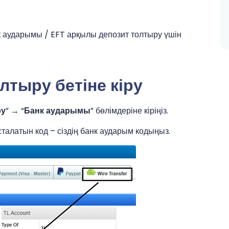
 аударымы / EFT арқылы депозит толтыру үшін
лтыру бетіне кіру
ру
” → “
Банк аударымы
” бөлімдеріне кіріңіз.
сталатын код – сіздің банк аударым кодыңыз.