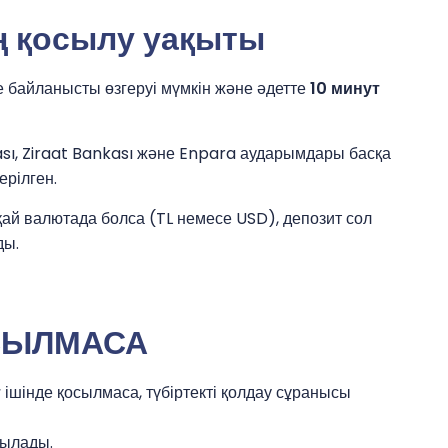
ң қосылу уақыты
 байланысты өзгеруі мүмкін және әдетте
10 минут
ası, Ziraat Bankası және Enpara аударымдары басқа
ерілген.
қай валютада болса (TL немесе USD), депозит сол
ды.
СЫЛМАСА
т
ішінде қосылмаса, түбіртекті қолдау сұранысы
сылады.