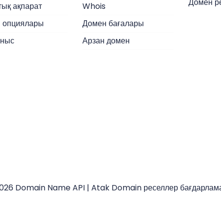
Домен р
тық ақпарат
Whois
 опциялары
Домен бағалары
ныс
Арзан домен
026 Domain Name API | Atak Domain реселлер бағдарлам