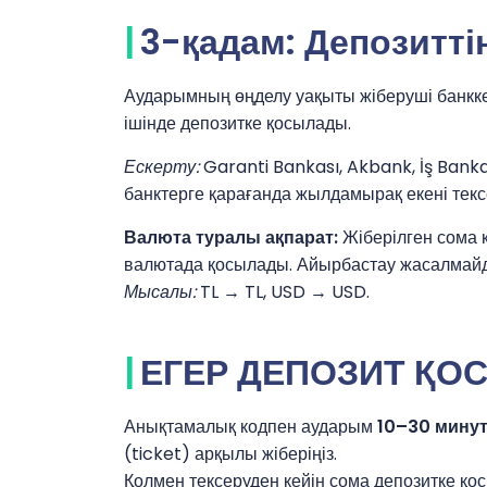
3-қадам: Депозитті
Аударымның өңделу уақыты жіберуші банкке
ішінде депозитке қосылады.
Ескерту:
Garanti Bankası, Akbank, İş Bank
банктерге қарағанда жылдамырақ екені текс
Валюта туралы ақпарат:
Жіберілген сома 
валютада қосылады. Айырбастау жасалмай
Мысалы:
TL → TL, USD → USD.
ЕГЕР ДЕПОЗИТ ҚО
Анықтамалық кодпен аударым
10–30 мину
(ticket) арқылы жіберіңіз.
Қолмен тексеруден кейін сома депозитке қо