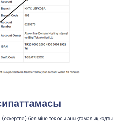
сипаттамасы
 (ескертпе) бөліміне тек осы анықтамалық кодты