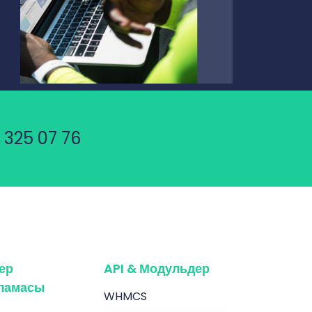
 325 07 76
ер
API & Модульдер
ламасы
WHMCS