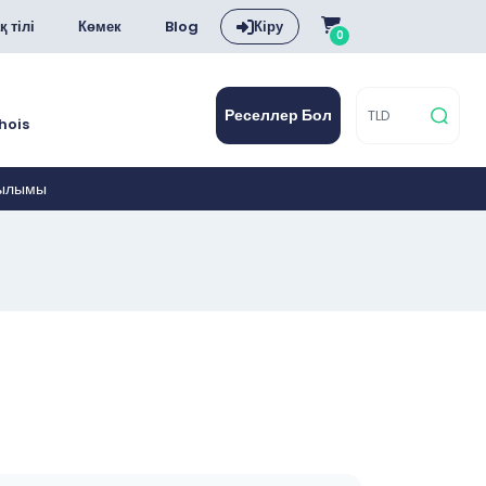
қ тілі
Көмек
Blog
Кіру
0
Реселлер Бол
hois
тылымы