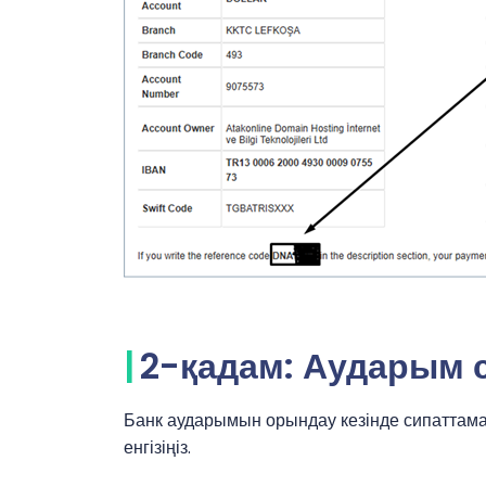
2-қадам: Аударым 
Банк аударымын орындау кезінде сипаттама
енгізіңіз.