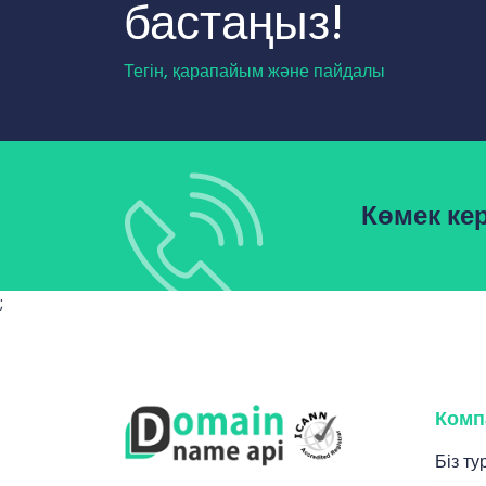
бастаңыз!
Тегін, қарапайым және пайдалы
Көмек кер
;
Комп
Біз т