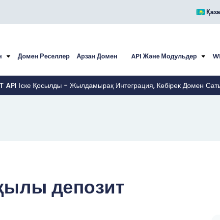
Қаза
н
Домен Реселлер
Арзан Домен
API Және Модульдер
W
ST API Іске Қосылды - Жылдамырақ Интеграция, Көбірек Домен Са
рқылы депозит