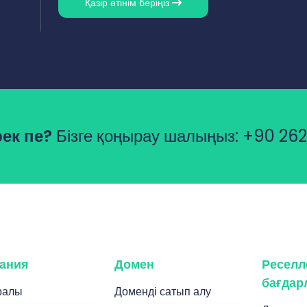
Қазір өтінім беріңіз
ек пе?
Бізге қоңырау шалыңыз:
+90 262
ания
Домен
Реселл
бағдар
уралы
Доменді сатып алу