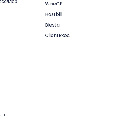
еселлер
WiseCP
Hostbill
Blesta
ClientExec
асы