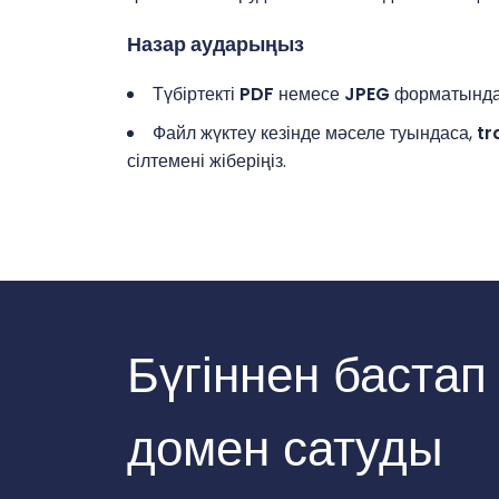
Назар аударыңыз
Түбіртекті
PDF
немесе
JPEG
форматында 
Файл жүктеу кезінде мәселе туындаса,
tr
сілтемені жіберіңіз.
Бүгіннен бастап
домен сатуды