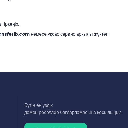
тіркеңіз.
ansferlb.com
немесе ұқсас сервис арқылы жүктеп,
Бүгін ең үздік
домен реселлер бағдарламасына қосылыңыз