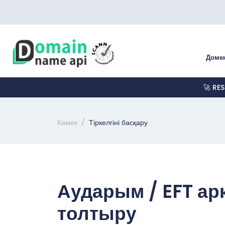
Доме
🚀 RE
Көмек
Тіркелгіні басқару
Аударым / EFT а
толтыру