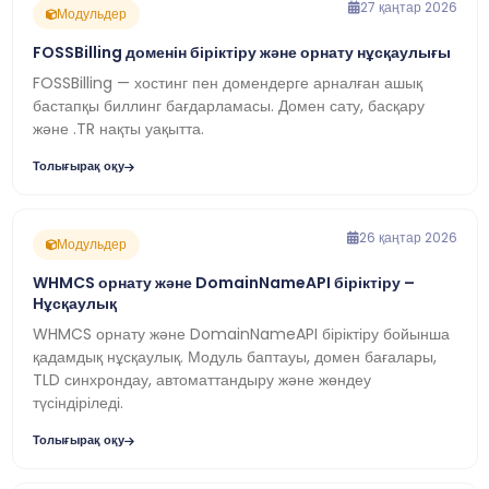
27 қаңтар 2026
Модульдер
FOSSBilling доменін біріктіру және орнату нұсқаулығы
FOSSBilling — хостинг пен домендерге арналған ашық
бастапқы биллинг бағдарламасы. Домен сату, басқару
және .TR нақты уақытта.
Толығырақ оқу
26 қаңтар 2026
Модульдер
WHMCS орнату және DomainNameAPI біріктіру –
Нұсқаулық
WHMCS орнату және DomainNameAPI біріктіру бойынша
қадамдық нұсқаулық. Модуль баптауы, домен бағалары,
TLD синхрондау, автоматтандыру және жөндеу
түсіндіріледі.
Толығырақ оқу