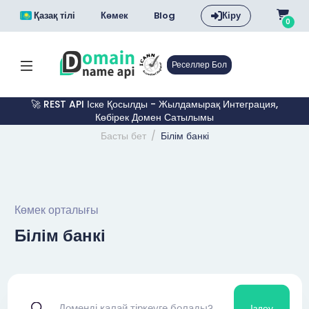
Қазақ тілі
Көмек
Blog
Кіру
0
Реселлер Бол
🚀 REST API Іске Қосылды - Жылдамырақ Интеграция,
Көбірек Домен Сатылымы
Басты бет
Білім банкі
Көмек орталығы
Білім банкі
Іздеу