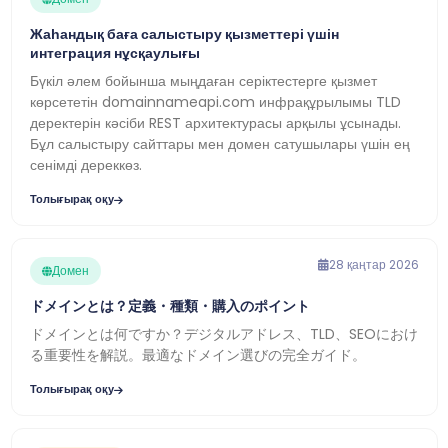
Жаһандық баға салыстыру қызметтері үшін
интеграция нұсқаулығы
Бүкіл әлем бойынша мыңдаған серіктестерге қызмет
көрсететін domainnameapi.com инфрақұрылымы TLD
деректерін кәсіби REST архитектурасы арқылы ұсынады.
Бұл салыстыру сайттары мен домен сатушылары үшін ең
сенімді дереккөз.
Толығырақ оқу
28 қаңтар 2026
Домен
ドメインとは？定義・種類・購入のポイント
ドメインとは何ですか？デジタルアドレス、TLD、SEOにおけ
る重要性を解説。最適なドメイン選びの完全ガイド。
Толығырақ оқу