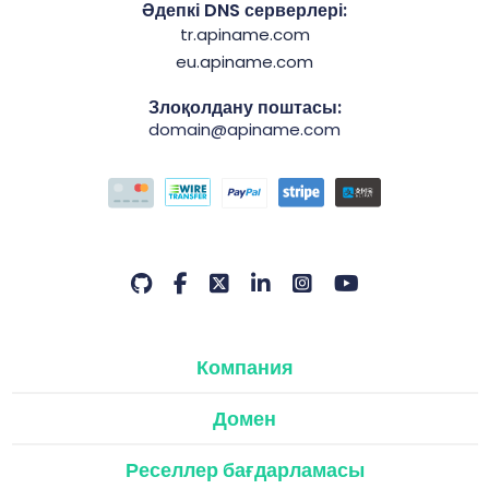
Әдепкі DNS серверлері:
tr.apiname.com
eu.apiname.com
Злоқолдану поштасы:
domain@apiname.com
Компания
Домен
Реселлер бағдарламасы