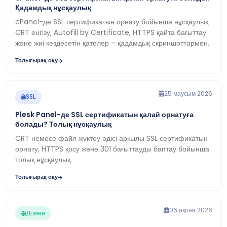
Қадамдық нұсқаулық
cPanel-де SSL сертификатын орнату бойынша нұсқаулық.
CRT енгізу, Autofill by Certificate, HTTPS қайта бағыттау
және жиі кездесетін қателер – қадамдық скриншоттармен.
Толығырақ оқу
25 маусым 2026
SSL
Plesk Panel-де SSL сертификатын қалай орнатуға
болады? Толық нұсқаулық
CRT немесе файл жүктеу әдісі арқылы SSL сертификатын
орнату, HTTPS қосу және 301 бағыттауды баптау бойынша
толық нұсқаулық.
Толығырақ оқу
06 ақпан 2026
Домен