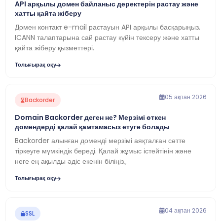
API арқылы домен байланыс деректерін растау және
хатты қайта жіберу
Домен контакт e-mail растауын API арқылы басқарыңыз.
ICANN талаптарына сай растау күйін тексеру және хатты
қайта жіберу қызметтері.
Толығырақ оқу
05 ақпан 2026
Backorder
Domain Backorder деген не? Мерзімі өткен
домендерді қалай қамтамасыз етуге болады
Backorder алынған доменді мерзімі аяқталған сәтте
тіркеуге мүмкіндік береді. Қалай жұмыс істейтінін және
неге ең ақылды әдіс екенін біліңіз。
Толығырақ оқу
04 ақпан 2026
SSL