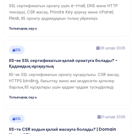
SSL сертификатын орнату үшін e-mail, DNS және HTTP
тексеруі, CSR жасау, Private Key қорғау және cPanel,
Plesk, IIS орнату қадамдарын толық үйреніңіз.
Толығырақ оқу
06 шілде 2026
SSL
IIS-ке SSL сертификатын қалай орнатуға болады? -
Қадамдық нұсқаулық
IIS-ке SSL сертификатын орнату нұсқаулығы. CSR жасау,
HTTPS binding, бағыттау және жиі кездесетін қателер
барлық IIS нұсқалары үшін қадам-қадам түсіндіріледі.
Толығырақ оқу
01 шілде 2026
SSL
IIS-те CSR кодын қалай жасауға болады? | Domain