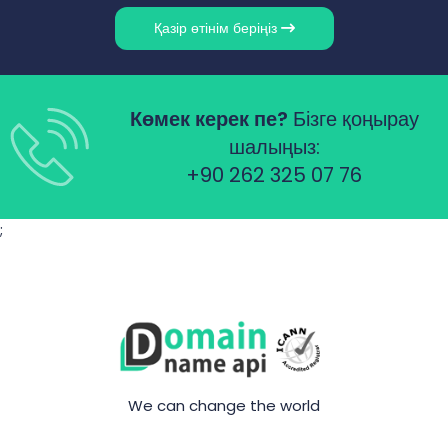
Қазір өтінім беріңіз
Көмек керек пе?
Бізге қоңырау
шалыңыз:
+90 262 325 07 76
;
We can change the world