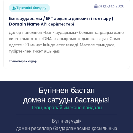
24 қаңтар 2026
Тіркелгіні басқару
Банк аударымы / EFT арқылы депозитті толтыру |
Domain Name API серіктестері
Дилер панелінен «Банк аударымы» бөлімін таңдаңыз және
сипаттамаға тек «DNA…» анықтама кодын жазыңыз. Сома
әдетте ~10 минут ішінде есептеледі. Мәселе туындаса,
түбіртекпен тикет ашыңыз.
Толығырақ оқу
Бүгіннен бастап
домен сатуды бастаңыз!
Тегін, қарапайым және пайдалы
Бүгін ең үздік
домен реселлер бағдарламасына қосылыңыз