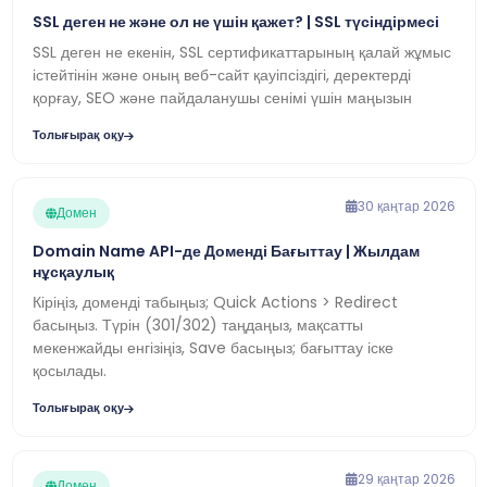
SSL деген не және ол не үшін қажет? | SSL түсіндірмесі
SSL деген не екенін, SSL сертификаттарының қалай жұмыс
істейтінін және оның веб-сайт қауіпсіздігі, деректерді
қорғау, SEO және пайдаланушы сенімі үшін маңызын
Толығырақ оқу
30 қаңтар 2026
Домен
Domain Name API-де Доменді Бағыттау | Жылдам
нұсқаулық
Кіріңіз, доменді табыңыз; Quick Actions > Redirect
басыңыз. Түрін (301/302) таңдаңыз, мақсатты
мекенжайды енгізіңіз, Save басыңыз; бағыттау іске
қосылады.
Толығырақ оқу
29 қаңтар 2026
Домен