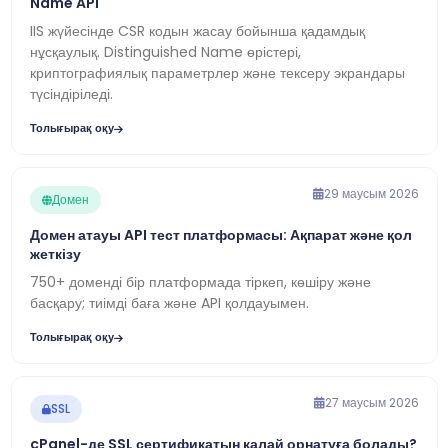
Name API
IIS жүйесінде CSR кодын жасау бойынша қадамдық
нұсқаулық. Distinguished Name өрістері,
криптографиялық параметрлер және тексеру экрандары
түсіндіріледі.
Толығырақ оқу
29 маусым 2026
Домен
Домен атауы API тест платформасы: Ақпарат және қол
жеткізу
750+ доменді бір платформада тіркеп, көшіру және
басқару; тиімді баға және API қолдауымен.
Толығырақ оқу
27 маусым 2026
SSL
cPanel-де SSL сертификатын қалай орнатуға болады?