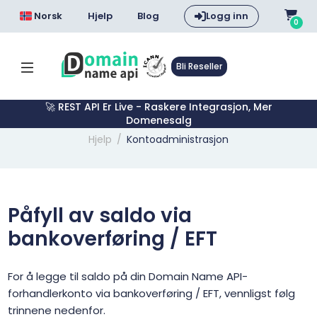
Norsk
Hjelp
Blog
Logg inn
0
Bli Reseller
🚀 REST API Er Live - Raskere Integrasjon, Mer
Domenesalg
Hjelp
Kontoadministrasjon
Påfyll av saldo via
bankoverføring / EFT
For å legge til saldo på din Domain Name API-
forhandlerkonto via bankoverføring / EFT, vennligst følg
trinnene nedenfor.