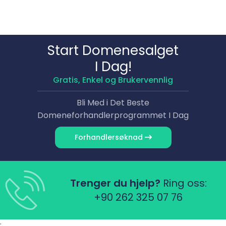
Start Domene­salget
I Dag!
Gratis, Enkel og Brukervennlig
Bli Med i Det Beste
Domene­forhandlerprogrammet I Dag
Forhandler­søknad
Trenger du hjelp?
Ring oss:
+90 262 325 07 76
;