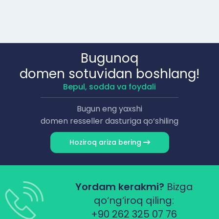
Bugunoq
domen sotuvidan boshlang!
Bepul, sodda va foydali
Bugun eng yaxshi
domen resseller dasturiga qo‘shiling
Hoziroq ariza bering
Yordam kerakmi?
Bizga
qo‘ng‘iroq qiling:
+90 262 325 07 76