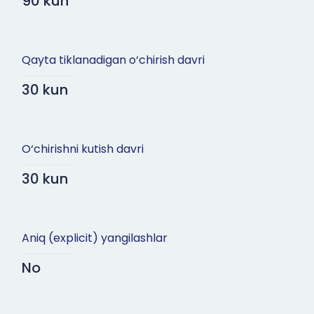
90 kun
Qayta tiklanadigan o‘chirish davri
30 kun
O‘chirishni kutish davri
30 kun
Aniq (explicit) yangilashlar
No