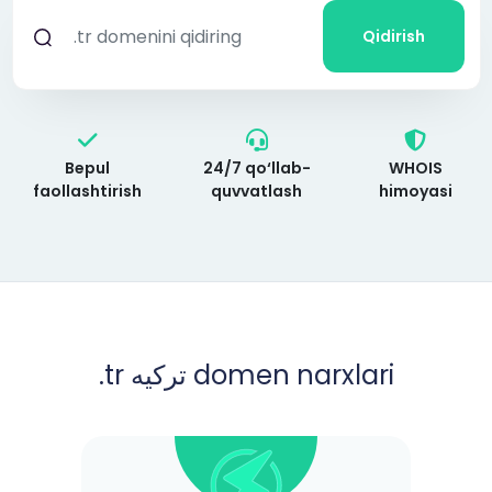
Qidirish
Bepul
24/7 qo‘llab-
WHOIS
faollashtirish
quvvatlash
himoyasi
.tr ترکیه domen narxlari