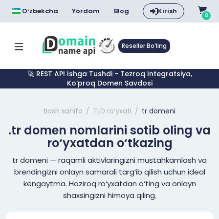
Oʻzbekcha
Yordam
Blog
Kirish
0
Reseller Bo‘ling
🚀 REST API Ishga Tushdi - Tezroq Integratsiya,
Ko‘proq Domen Savdosi
Bosh sahifa
TLD ro‘yxati
tr domeni
.tr domen nomlarini sotib oling va
ro‘yxatdan o‘tkazing
tr domeni — raqamli aktivlaringizni mustahkamlash va
brendingizni onlayn samarali targ‘ib qilish uchun ideal
kengaytma. Hoziroq ro‘yxatdan o‘ting va onlayn
shaxsingizni himoya qiling.