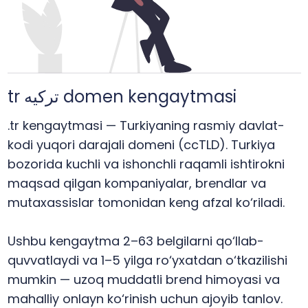
tr ترکیه domen kengaytmasi
.tr kengaytmasi — Turkiyaning rasmiy davlat-
kodi yuqori darajali domeni (ccTLD). Turkiya
bozorida kuchli va ishonchli raqamli ishtirokni
maqsad qilgan kompaniyalar, brendlar va
mutaxassislar tomonidan keng afzal ko‘riladi.
Ushbu kengaytma 2–63 belgilarni qo‘llab-
quvvatlaydi va 1–5 yilga ro‘yxatdan o‘tkazilishi
mumkin — uzoq muddatli brend himoyasi va
mahalliy onlayn ko‘rinish uchun ajoyib tanlov.