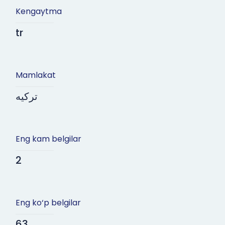
Kengaytma
tr
Mamlakat
ترکیه
Eng kam belgilar
2
Eng ko‘p belgilar
63