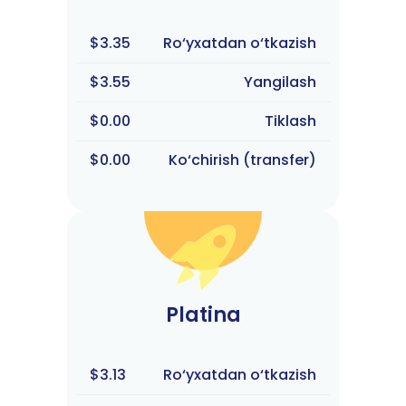
$3.35
Ro‘yxatdan o‘tkazish
$3.55
Yangilash
$0.00
Tiklash
$0.00
Ko‘chirish (transfer)
Platina
$3.13
Ro‘yxatdan o‘tkazish