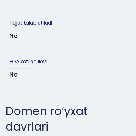
Hujjat talab etiladi
No
FOA xati qo‘llovi
No
Domen ro‘yxat
davrlari