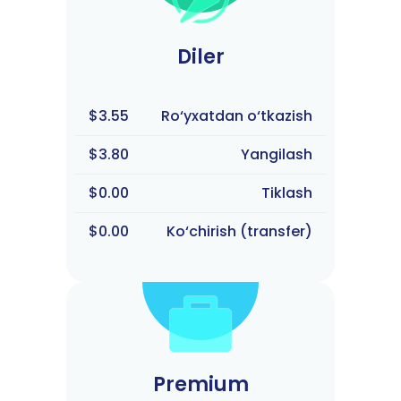
Diler
$3.55
Ro‘yxatdan o‘tkazish
$3.80
Yangilash
$0.00
Tiklash
$0.00
Ko‘chirish (transfer)
Premium