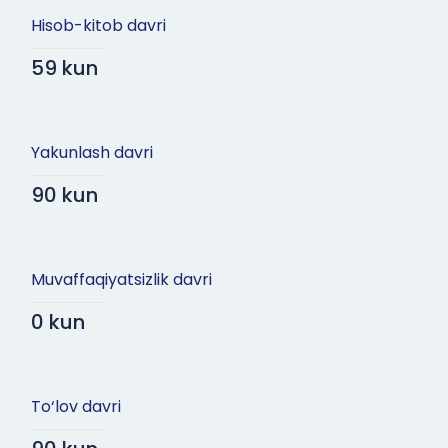
Hisob-kitob davri
59 kun
Yakunlash davri
90 kun
Muvaffaqiyatsizlik davri
0 kun
To‘lov davri