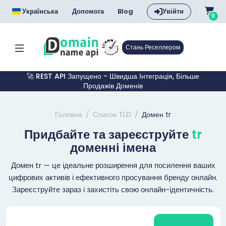
Українська
Допомога
Blog
Увійти
0
Стань Реселлером
🚀 REST API Запущено - Швидша Інтеграція, Більше
Продажів Доменів
Головна
Список TLD
Домен tr
Придбайте та зареєструйте
tr
доменні імена
Домен tr — це ідеальне розширення для посилення ваших
цифрових активів і ефективного просування бренду онлайн.
Зареєструйте зараз і захистіть свою онлайн-ідентичність.