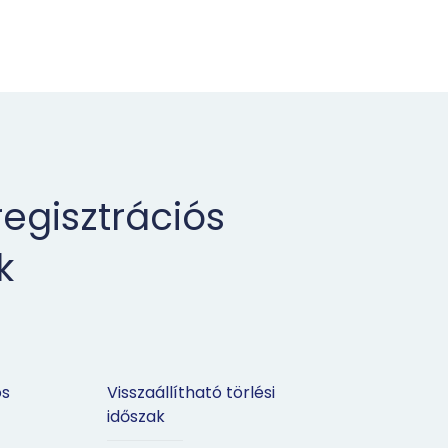
egisztrációs
k
ós
Visszaállítható törlési
időszak