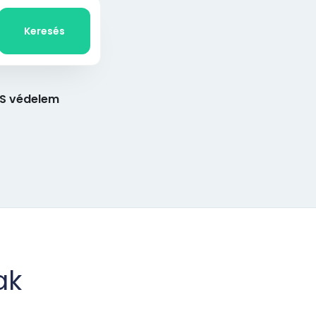
Keresés
S védelem
ak