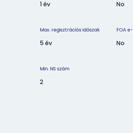
1 év
No
Max. regisztrációs időszak
FOA e-
5 év
No
Min. NS szám
2