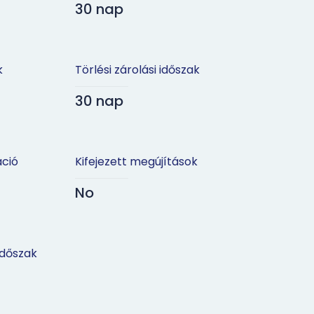
30 nap
k
Törlési zárolási időszak
30 nap
áció
Kifejezett megújítások
No
időszak