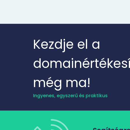
Kezdje el a
domainértékesí
még ma!
Ingyenes, egyszerű és praktikus