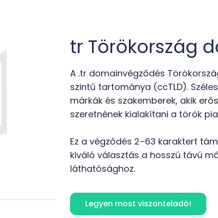
tr Törökország 
A .tr domainvégződés Törökország
szintű tartománya (ccTLD). Széles 
márkák és szakemberek, akik erős 
szeretnének kialakítani a török pi
Ez a végződés 2–63 karaktert támo
kiváló választás a hosszú távú má
láthatósághoz.
Legyen most viszonteladó!