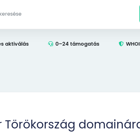
s aktiválás
0–24 támogatás
WHOI
tr Törökország domainár