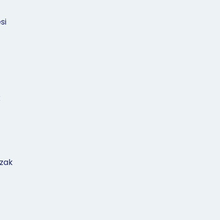
si
k
szak