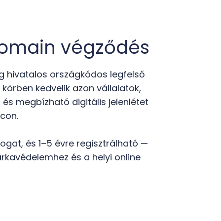
domain végződés
 hivatalos országkódos legfelső
körben kedvelik azon vállalatok,
és megbízható digitális jelenlétet
acon.
gat, és 1–5 évre regisztrálható —
rkavédelemhez és a helyi online