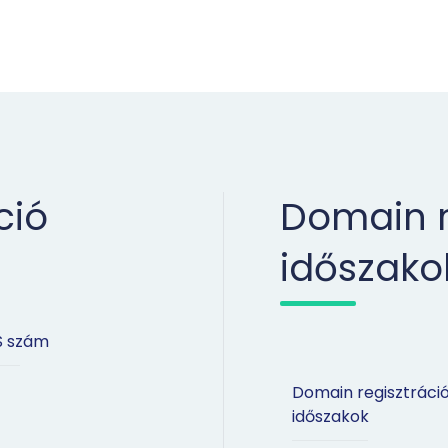
ció
Domain r
időszako
S szám
Domain regisztráci
időszakok