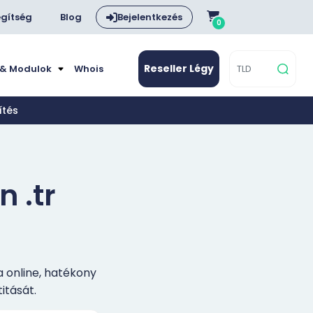
gítség
Blog
Bejelentkezés
0
Reseller Légy
 & Modulok
Whois
ítés
n .tr
a online, hatékony
itását.