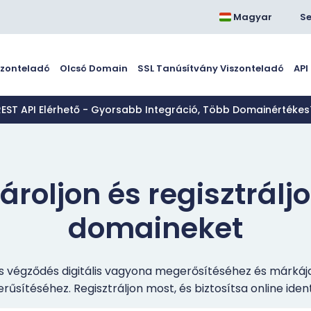
Magyar
Se
szonteladó
Olcsó Domain
SSL Tanúsítvány Viszonteladó
API
REST API Elérhető - Gyorsabb Integráció, Több Domainértékes
roljon és regisztráljo
domaineket
is végződés digitális vagyona megerősítéséhez és márkáj
rűsítéséhez. Regisztráljon most, és biztosítsa online ident