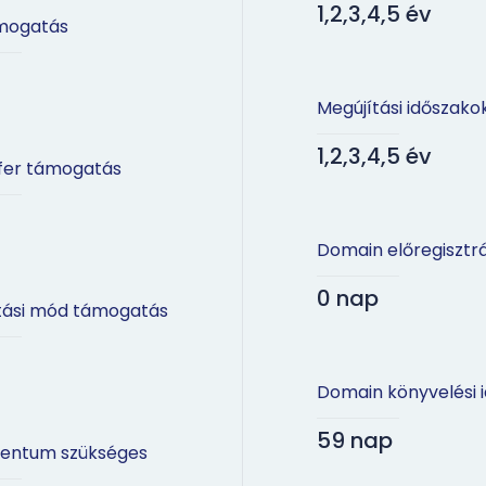
1,2,3,4,5 év
mogatás
Megújítási időszako
1,2,3,4,5 év
fer támogatás
Domain előregisztr
0 nap
tási mód támogatás
Domain könyvelési 
59 nap
entum szükséges