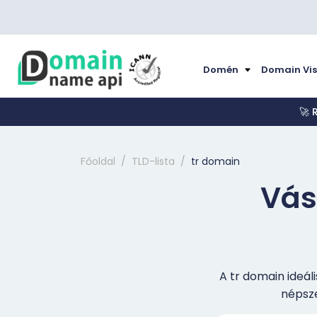
Domén
Domain Vi
🚀 
Főoldal
TLD-lista
tr domain
Vásá
A tr domain ideál
népsze