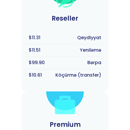
Reseller
$11.31
Qeydiyyat
$11.51
Yeniləmə
$99.90
Bərpa
$10.61
Köçürmə (transfer)
Premium