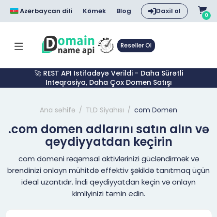
Azərbaycan dili
Kömək
Blog
Daxil ol
0
Reseller Ol
🚀 REST API Istifadəyə Verildi - Daha Sürətli
Inteqrasiya, Daha Çox Domen Satışı
Ana səhifə
TLD Siyahısı
com Domen
.com domen adlarını satın alın və
qeydiyyatdan keçirin
com domeni rəqəmsal aktivlərinizi gücləndirmək və
brendinizi onlayn mühitdə effektiv şəkildə tanıtmaq üçün
ideal uzantıdır. İndi qeydiyyatdan keçin və onlayn
kimliyinizi təmin edin.