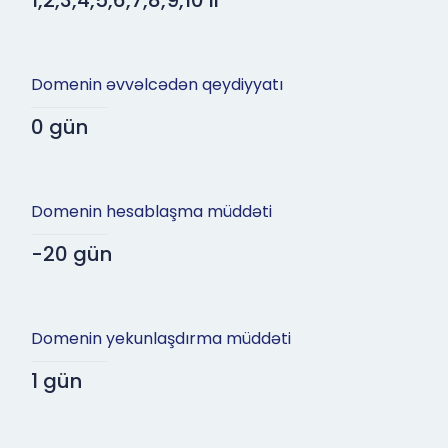
1,2,3,4,5,6,7,8,9,10 il
Domenin əvvəlcədən qeydiyyatı
0 gün
Domenin hesablaşma müddəti
-20 gün
Domenin yekunlaşdırma müddəti
1 gün