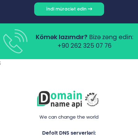
İndi müraciət edin
Kömək lazımdır?
Bizə zəng edin:
+90 262 325 07 76
;
We can change the world
Defolt DNS serverləri: