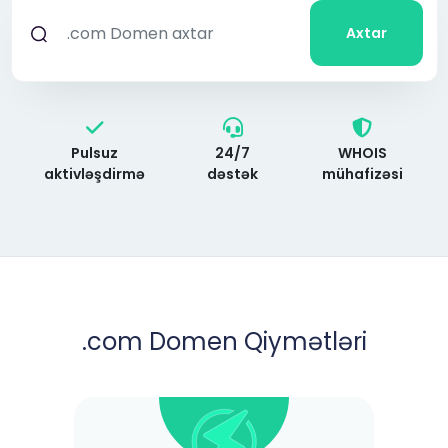
Axtar
Pulsuz
24/7
WHOIS
aktivləşdirmə
dəstək
mühafizəsi
.com
Domen Qiymətləri