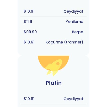
$10.91
Qeydiyyat
$11.11
Yeniləmə
$99.90
Bərpa
$10.61
Köçürmə (transfer)
Platin
$10.81
Qeydiyyat