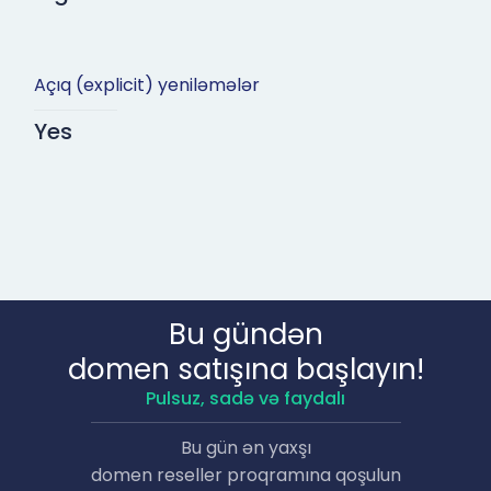
Açıq (explicit) yeniləmələr
Yes
Bu gündən
domen satışına başlayın!
Pulsuz, sadə və faydalı
Bu gün ən yaxşı
domen reseller proqramına qoşulun