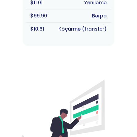
$11.01
Yeniləmə
$99.90
Bərpa
$10.61
Köçürmə (transfer)