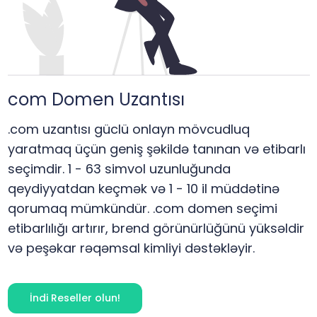
com
Domen Uzantısı
.com uzantısı güclü onlayn mövcudluq
yaratmaq üçün geniş şəkildə tanınan və etibarlı
seçimdir. 1 - 63 simvol uzunluğunda
qeydiyyatdan keçmək və 1 - 10 il müddətinə
qorumaq mümkündür. .com domen seçimi
etibarlılığı artırır, brend görünürlüğünü yüksəldir
və peşəkar rəqəmsal kimliyi dəstəkləyir.
İndi Reseller olun!