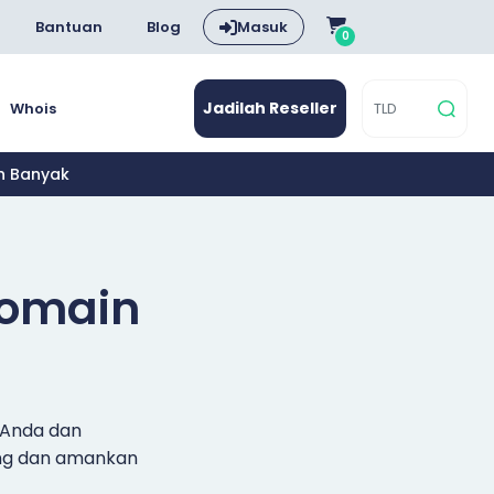
Bantuan
Blog
Masuk
0
Jadilah Reseller
Whois
ih Banyak
Domain
 Anda dan
ang dan amankan