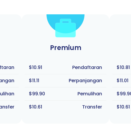
Premium
ftaran
$10.91
Pendaftaran
$10.81
jangan
$11.11
Perpanjangan
$11.01
ulihan
$99.90
Pemulihan
$99.9
ansfer
$10.61
Transfer
$10.61