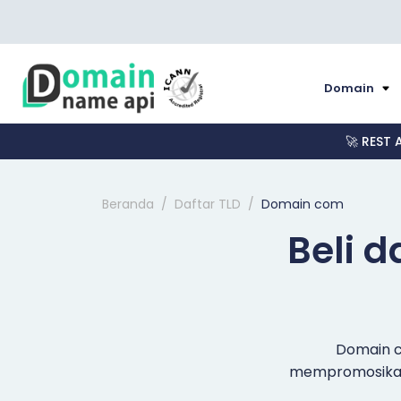
Domain
🚀 REST 
Beranda
Daftar TLD
Domain com
Beli 
Domain c
mempromosikan 