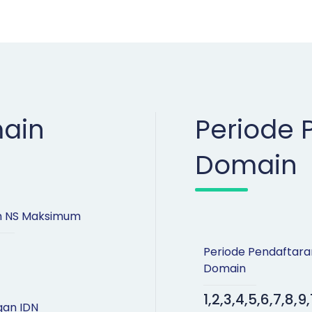
ain
Periode 
Domain
h NS Maksimum
Periode Pendaftara
Domain
1,2,3,4,5,6,7,8,9,
gan IDN