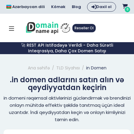
Azərbaycan dili
Kömək
Blog
Daxil ol
0
Reseller Ol
🚀 REST API Istifadəyə Verildi - Daha Sürətli
Inteqrasiya, Daha Çox Domen Satışı
Ana səhifə
TLD Siyahısı
in Domen
.in domen adlarını satın alın və
qeydiyyatdan keçirin
in domeni rəqəmsal aktivlərinizi gücləndirmək və brendinizi
onlayn mühitdə effektiv şəkildə tanıtmaq üçün ideal
uzantıdır. İndi qeydiyyatdan keçin və onlayn kimliyinizi
təmin edin.