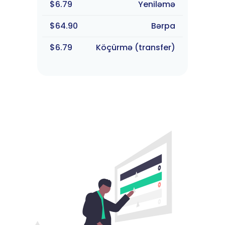
$6.79
Yeniləmə
$64.90
Bərpa
$6.79
Köçürmə (transfer)