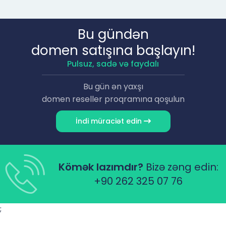
Bu gündən
domen satışına başlayın!
Pulsuz, sadə və faydalı
Bu gün ən yaxşı
domen reseller proqramına qoşulun
İndi müraciət edin
Kömək lazımdır?
Bizə zəng edin:
+90 262 325 07 76
;