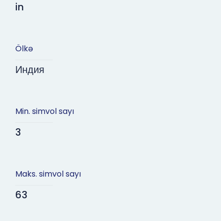
in
Ölkə
Индия
Min. simvol sayı
3
Maks. simvol sayı
63