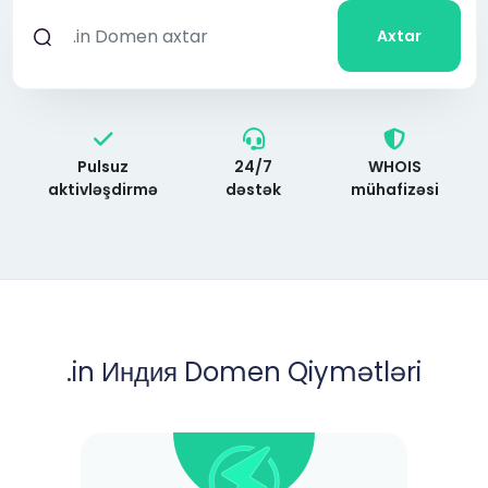
Axtar
Pulsuz
24/7
WHOIS
aktivləşdirmə
dəstək
mühafizəsi
.in Индия Domen Qiymətləri