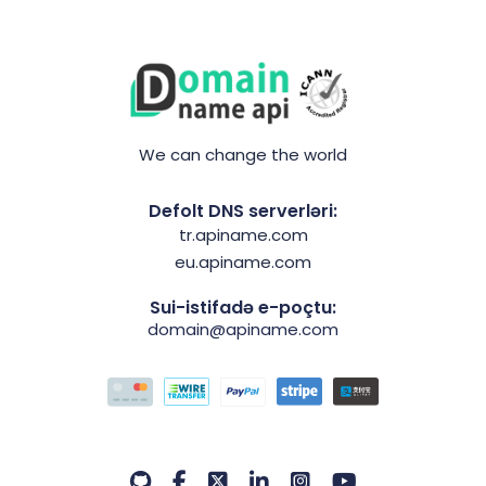
We can change the world
Defolt DNS serverləri:
tr.apiname.com
eu.apiname.com
Sui-istifadə e-poçtu:
domain@apiname.com