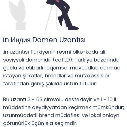
in Индия Domen Uzantısı
.in uzantısı Türkiyənin rəsmi ölkə-kodu ali
səviyyəli domenidir (ccTLD). Türkiyə bazarında
güclü və etibarlı rəqəmsal mövcudluq qurmaq
istəyən şirkətlər, brendlər və mütəxəssislər
tərəfindən geniş şəkildə üstün tutulur.
Bu uzantı 3 - 63 simvolu dəstəkləyir və 1 - 10 il
müddətinə qeydiyyatdan keçirmək mümkündür;
uzunmüddətli brend müdafiəsi və lokal onlayn
görünürlük üçün əla seçimdir.