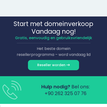
Start met domeinverkoop
Vandaag nog!
Gratis, eenvoudig en gebruiksvriendelijk
Het beste domein
resellerprogramma – word vandaag lid
Reseller worden
Hulp nodig?
Bel ons:
+90 262 325 07 76
;