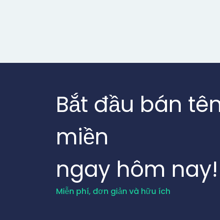
Bắt đầu bán tê
miền
ngay hôm nay!
Miễn phí, đơn giản và hữu ích