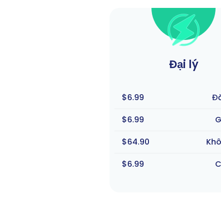
Đại lý
$6.99
Đ
$6.99
G
$64.90
Khô
$6.99
C