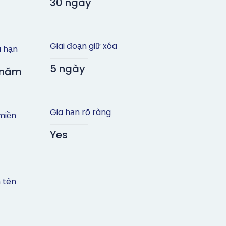
30 ngày
Giai đoạn giữ xóa
a hạn
5 ngày
9 năm
Gia hạn rõ ràng
miền
Yes
 tên