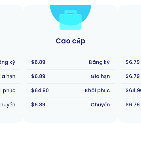
Cao cấp
ăng ký
$6.89
Đăng ký
$6.79
ia hạn
$6.89
Gia hạn
$6.79
i phục
$64.90
Khôi phục
$64.9
huyển
$6.89
Chuyển
$6.79