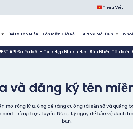
Tiếng Việt
Đại Lý Tên Miền
Tên Miền Giá Rẻ
API Và Mô-Đun
Whoi
REST API Đã Ra Mắt - Tích Hợp Nhanh Hơn, Bán Nhiều Tên Miền
 và đăng ký tên miền
hần mở rộng lý tưởng để tăng cường tài sản số và quảng b
n môi trường trực tuyến. Đăng ký ngay để bảo vệ danh tí
bạn.