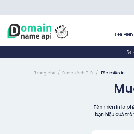
Tên Miền
🚀 
Trang chủ
Danh sách TLD
Tên miền in
Mua
Tên miền in là p
bạn hiệu quả trê