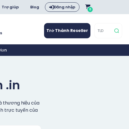
Trợ giúp
Blog
Đăng nhập
0
Trở Thành Reseller
s
 Hơn
 .in
á thương hiệu của
nh trực tuyến của