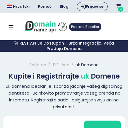
Hrvatski
Pomoć
Blog
Prijavi se
0
Postani Reseller
🚀 REST API Je Dostupan - Brža Integracija, Veća
Prodaja Domena
Početna
TLD Lista
uk Domena
Kupite i Registrirajte
uk
Domene
uk domena idealan je izbor za jačanje vašeg digitalnog
identiteta i učinkovito promoviranje vašeg brenda na
internetu. Registrirajte sada i osigurajte svoju online
prisutnost.