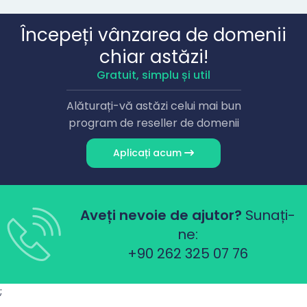
Începeți vânzarea de domenii
chiar astăzi!
Gratuit, simplu și util
Alăturați-vă astăzi celui mai bun
program de reseller de domenii
Aplicați acum
Aveți nevoie de ajutor?
Sunați-
ne:
+90 262 325 07 76
;