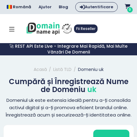
Română
Ajutor
Blog
Autentificare
0
Fii Reseller
🚀 REST API Este Live - Integrare Mai Rapidă, Mai Multe
Vânzări De Domenii
Acasă
Listă TLD
Domeniu uk
Cumpără și Înregistrează Nume
de Domeniu
uk
Domeniul uk este extensia ideală pentru a-ți consolida
activul digital și a-ți promova eficient brandul online.
Înregistrează acum și securizează-ți identitatea online.