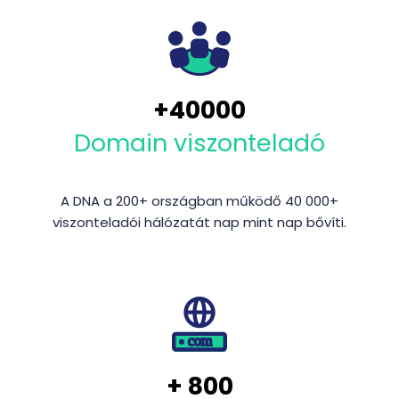
+
40000
Domain viszonteladó
A DNA a 200+ országban működő 40 000+
viszonteladói hálózatát nap mint nap bővíti.
+
800