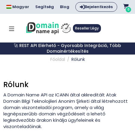
Magyar
Segítség
Blog
Bejelentkezés
0
Reseller Légy
🚀 REST API Elérhető - Gyorsabb Integráció, Több
Domainértékesítés
Főoldal
Rólunk
Rólunk
A Domain Name API az ICANN által akkreditált Atak
Domain Bilgi Teknolojileri Anonim Şirketi által létrehozott
domain viszonteladói program, amely a világ
legnépszerűbb domain végződéseit a lehető
legkedvezőbb árakon kínálja ügyfeleinek és
viszonteladóinak.