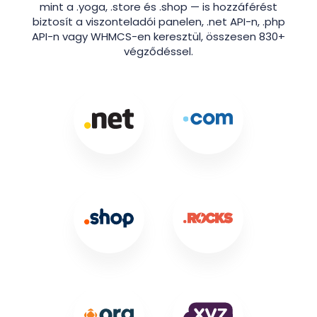
mint a .yoga, .store és .shop — is hozzáférést
biztosít a viszonteladói panelen, .net API-n, .php
API-n vagy WHMCS-en keresztül, összesen 830+
végződéssel.