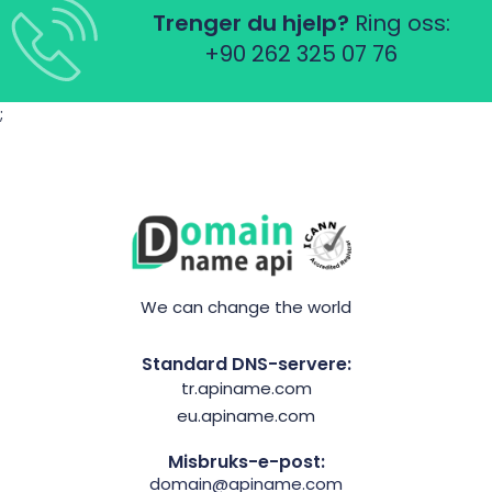
Trenger du hjelp?
Ring oss:
+90 262 325 07 76
;
We can change the world
Standard DNS-servere:
tr.apiname.com
eu.apiname.com
Misbruks-e-post:
domain@apiname.com