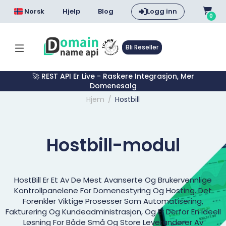
Norsk
Hjelp
Blog
Logg inn
0
Bli Reseller
🚀 REST API Er Live - Raskere Integrasjon, Mer
Domenesalg
Hjem
Hostbill
Hostbill-modul
HostBill Er Et Av De Mest Avanserte Og Brukervennlige
Kontrollpanelene For Domenestyring Og Hosting. Det
Forenkler Viktige Prosesser Som Automatisering,
Fakturering Og Kundeadministrasjon, Og Er Derfor En Ideell
Løsning For Både Små Og Store Leverandører Av