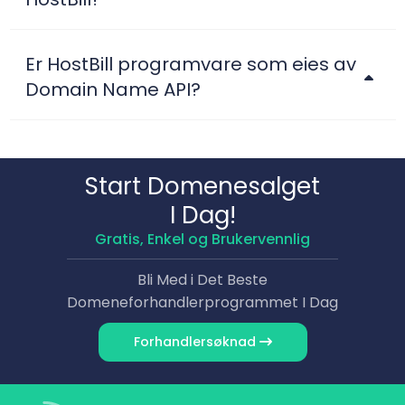
Er HostBill programvare som eies av
Domain Name API?
Start Domene­salget
I Dag!
Gratis, Enkel og Brukervennlig
Bli Med i Det Beste
Domene­forhandlerprogrammet I Dag
Forhandler­søknad