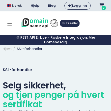
Norsk
Hjelp
Blog
Logg inn
0
Bli Reseller
🚀 REST API Er Live - Raskere Integrasjon, Mer
Domenesalg
Hjem
SSL-forhandler
SSL-forhandler
Selg sikkerhet,
og tjen penger på hvert
sertifikat