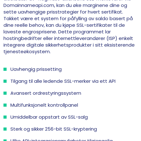
Domainnameapi.com, kan du øke marginene dine og
sette uavhengige prisstrategier for hvert sertifikat.
Takket være et system for påfylling av saldo basert på
dine reelle behov, kan du kjøpe SSL-sertifikater til de
laveste engrosprisene. Dette programmet lar
hostingbedrifter eller internettleverandører (ISP) enkelt
integrere digitale sikkerhetsprodukter i sitt eksisterende
tjenesteøkosystem.
Uavhengig prissetting
Tilgang til alle ledende SSL-merker via ett API
Avansert ordrestyringssystem
Multifunksjonelt kontrollpanel
Umiddelbar oppstart av SSL-salg
Sterk og sikker 256-bit SSL-kryptering
Ulike API-integrasjonsmuligheter tilgjengelig