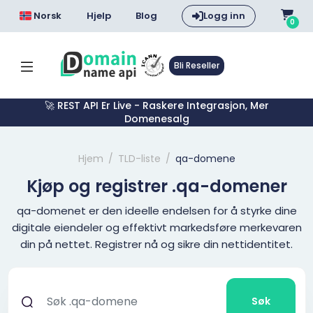
Norsk
Hjelp
Blog
Logg inn
0
Bli Reseller
🚀 REST API Er Live - Raskere Integrasjon, Mer
Domenesalg
Hjem
TLD-liste
qa-domene
Kjøp og registrer .qa-domener
qa-domenet er den ideelle endelsen for å styrke dine
digitale eiendeler og effektivt markedsføre merkevaren
din på nettet. Registrer nå og sikre din nettidentitet.
Søk