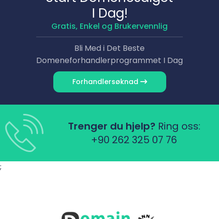
I Dag!
Gratis, Enkel og Brukervennlig
Bli Med i Det Beste
Domene­forhandlerprogrammet I Dag
Forhandler­søknad
Trenger du hjelp?
Ring oss:
+90 262 325 07 76
;