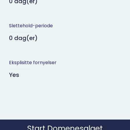
0 dag(er)
Slettehold-periode
0 dag(er)
Eksplisitte fornyelser
Yes
Start Domene­salget