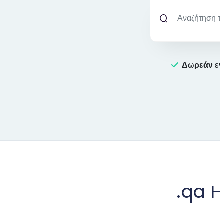
Δωρεάν ε
.qa 