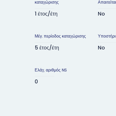
καταχώρισης
Απαιτείτα
1 έτος/έτη
No
Μέγ. περίοδος καταχώρισης
Υποστήρι
5 έτος/έτη
No
Ελάχ. αριθμός NS
0