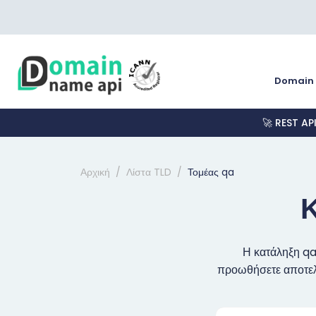
Domain
🚀 REST AP
Αρχική
Λίστα TLD
Τομέας qa
Η κατάληξη qa
προωθήσετε αποτελε