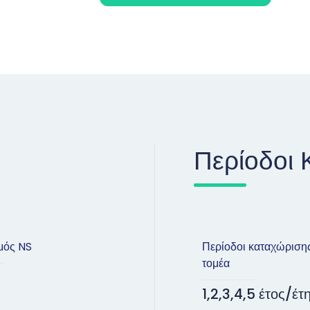
Περίοδοι 
μός NS
Περίοδοι καταχώριση
τομέα
1,2,3,4,5 έτος/έτ