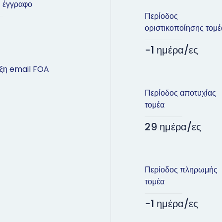
ι έγγραφο
Περίοδος
οριστικοποίησης τομέ
-1 ημέρα/ες
ξη email FOA
Περίοδος αποτυχίας
τομέα
29 ημέρα/ες
Περίοδος πληρωμής
τομέα
-1 ημέρα/ες