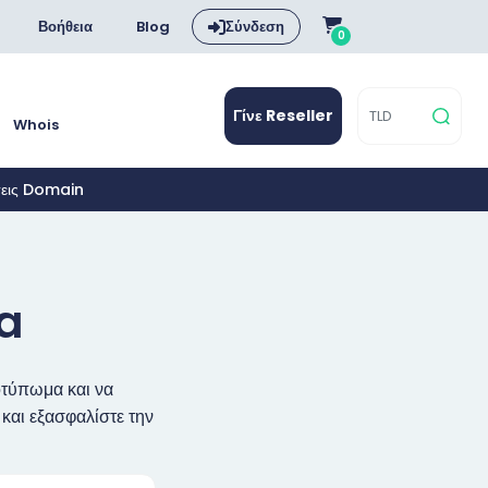
Βοήθεια
Blog
Σύνδεση
0
Γίνε Reseller
Whois
σεις Domain
a
οτύπωμα και να
και εξασφαλίστε την