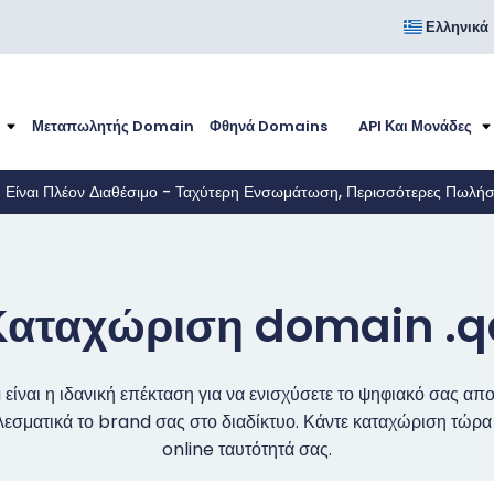
Ελληνικά
Μεταπωλητής Domain
Φθηνά Domains
API Και Μονάδες
I Είναι Πλέον Διαθέσιμο - Ταχύτερη Ενσωμάτωση, Περισσότερες Πωλή
Καταχώριση domain .q
 είναι η ιδανική επέκταση για να ενισχύσετε το ψηφιακό σας απ
σματικά το brand σας στο διαδίκτυο. Κάντε καταχώριση τώρα 
online ταυτότητά σας.