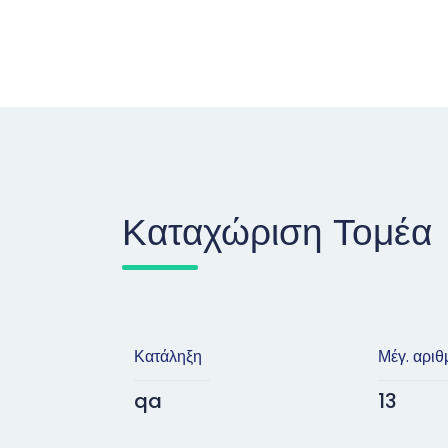
Καταχώριση Τομέα
Κατάληξη
Μέγ. αριθ
qa
13