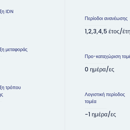
ξη IDN
Περίοδοι ανανέωσης
1,2,3,4,5 έτος/έτ
ξη μεταφοράς
Προ-καταχώριση τομ
0 ημέρα/ες
ξη τρόπου
ης
Λογιστική περίοδος
τομέα
-1 ημέρα/ες