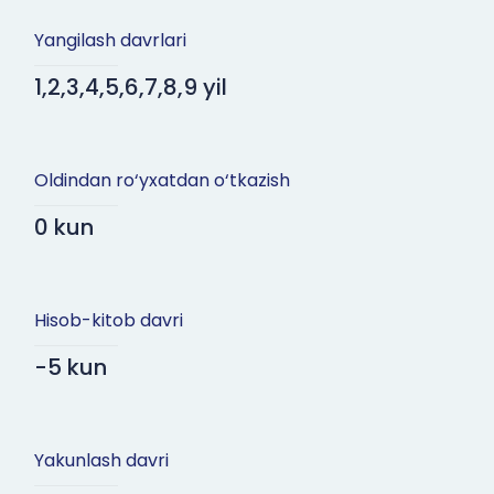
Yangilash davrlari
1,2,3,4,5,6,7,8,9 yil
Oldindan ro‘yxatdan o‘tkazish
0 kun
Hisob-kitob davri
-5 kun
Yakunlash davri