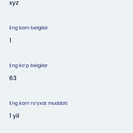
xyz
Eng kam belgilar
1
Eng ko‘p belgilar
63
Eng kam ro‘yxat muddati
1 yil