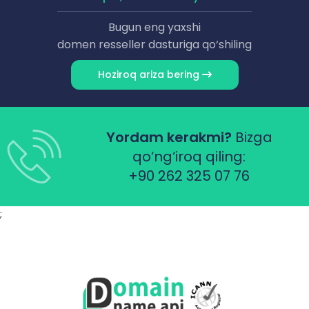
Bugun eng yaxshi
domen resseller dasturiga qo‘shiling
Hoziroq ariza bering
Yordam kerakmi?
Bizga
qo‘ng‘iroq qiling:
+90 262 325 07 76
;