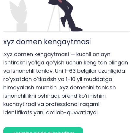
xyz
domen kengaytmasi
.xyz domen kengaytmasi — kuchli onlayn
ishtirokni yo‘lga qo‘yish uchun keng tan olingan
va ishonchli tanlov. Uni 1–63 belgilar uzunligida
ro‘yxatdan o‘tkazish va 1–10 yil muddatga
himoyalash mumkin. .xyz domenini tanlash
ishonchlilikni oshiradi, brend ko‘rinishini
kuchaytiradi va professional raqamli
identifikatsiyani qo‘llab-quvvatlaydi.