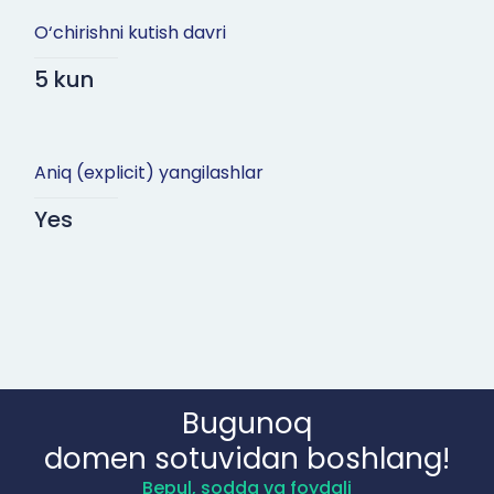
O‘chirishni kutish davri
5 kun
Aniq (explicit) yangilashlar
Yes
Bugunoq
domen sotuvidan boshlang!
Bepul, sodda va foydali