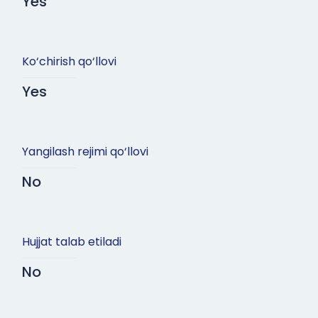
Yes
Ko‘chirish qo‘llovi
Yes
Yangilash rejimi qo‘llovi
No
Hujjat talab etiladi
No