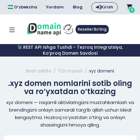
Oʻzbekcha
Yordam
Blog
Kirish
0
Reseller Bo‘ling
🚀 REST API Ishga Tushdi - Tezroq Integratsiya,
Ko‘proq Domen Savdosi
Bosh sahifa
TLD ro‘yxati
xyz domeni
.xyz domen nomlarini sotib oling
va ro‘yxatdan o‘tkazing
xyz domeni — raqamli aktivlaringizni mustahkamlash va
brendingizni onlayn samarali targ‘ib qilish uchun ideal
kengaytma. Hoziroq ro‘yxatdan o‘ting va onlayn
shaxsingizni himoya qiling.