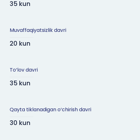
35 kun
Muvaffaqiyatsizlik davri
20 kun
To‘lov davri
35 kun
Qayta tiklanadigan o‘chirish davri
30 kun