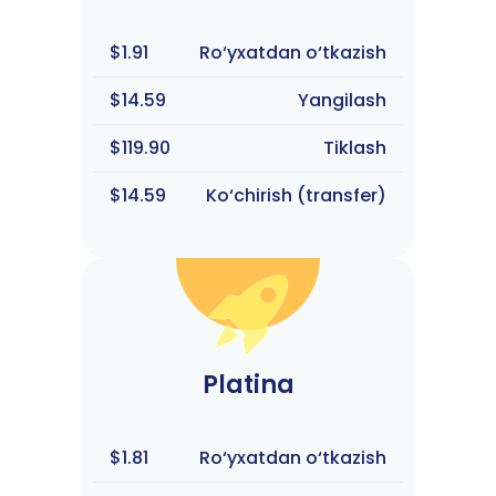
$1.91
Ro‘yxatdan o‘tkazish
$14.59
Yangilash
$119.90
Tiklash
$14.59
Ko‘chirish (transfer)
Platina
$1.81
Ro‘yxatdan o‘tkazish