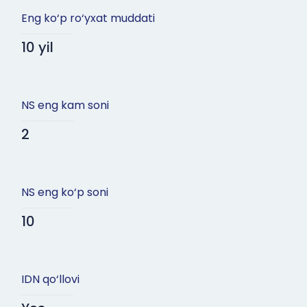
Eng ko‘p ro‘yxat muddati
10 yil
NS eng kam soni
2
NS eng ko‘p soni
10
IDN qo‘llovi