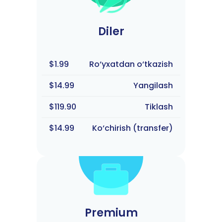
Diler
$1.99
Ro‘yxatdan o‘tkazish
$14.99
Yangilash
$119.90
Tiklash
$14.99
Ko‘chirish (transfer)
Premium