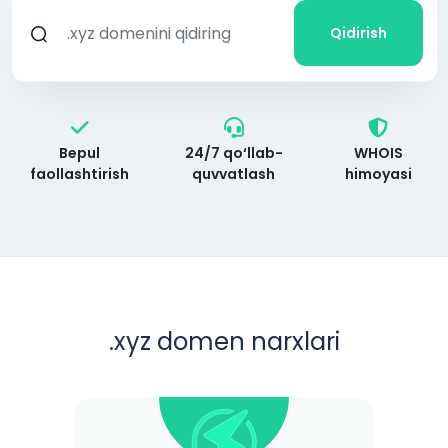
Qidirish
Bepul
24/7 qo‘llab-
WHOIS
faollashtirish
quvvatlash
himoyasi
.xyz
domen narxlari