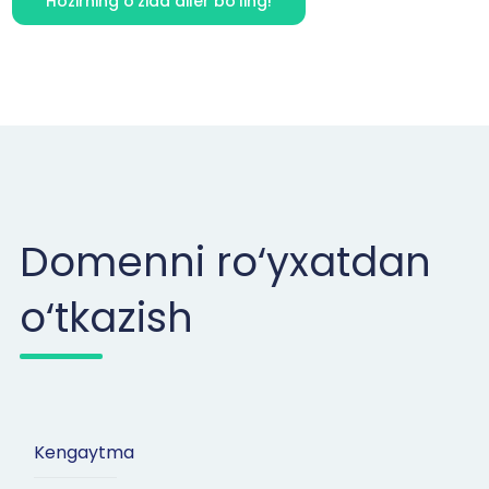
Hozirning o‘zida diler bo‘ling!
Domenni ro‘yxatdan
o‘tkazish
Kengaytma