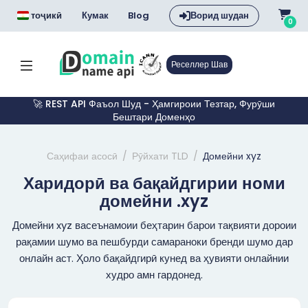
тоҷикӣ
Кумак
Blog
Ворид шудан
0
Реселлер Шав
🚀 REST API Фаъол Шуд - Ҳамгироии Тезтар, Фурӯши
Бештари Доменҳо
Саҳифаи асосӣ
Рӯйхати TLD
Домейни xyz
Харидорӣ ва бақайдгирии номи
домейни .xyz
Домейни xyz васеънамоии беҳтарин барои тақвияти дороии
рақамии шумо ва пешбурди самараноки бренди шумо дар
онлайн аст. Ҳоло бақайдгирӣ кунед ва ҳувияти онлайнии
худро амн гардонед.