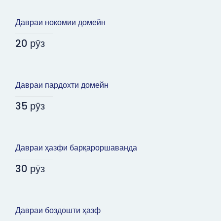
Давраи нокомии домейн
20 рӯз
Давраи пардохти домейн
35 рӯз
Давраи ҳазфи барқароршаванда
30 рӯз
Давраи боздошти ҳазф