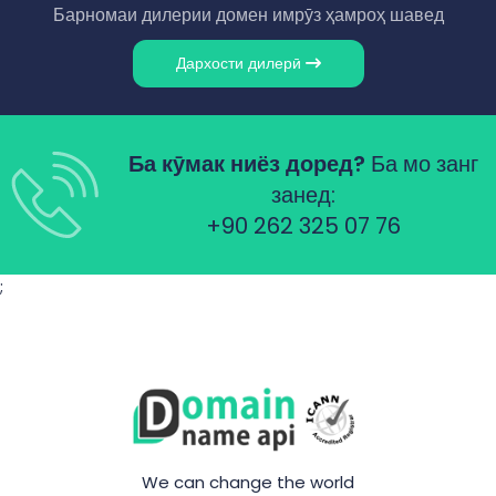
Барномаи дилерии домен имрӯз ҳамроҳ шавед
Дархости дилерӣ
Ба кӯмак ниёз доред?
Ба мо занг
занед:
+90 262 325 07 76
;
We can change the world