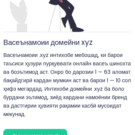
Васеънамоии домейни xyz
Васеънамоии .xyz интихобе мебошад, ки барои
таъсиси ҳузури пурқуввати онлайн васеъ шинохта
ва боэътимод аст. Онро бо дарозии 1 — 63 аломат
бақайдгирӣ кардан мумкин аст ва барои 1 — 10 сол
ҳифз мегардад. Интихоби домейни .xyz ба боло
бурдани эътимод, зиёд кардани намоёнии бренд
ва дастгирии ҳувияти рақамии касбӣ мусоидат
мекунад.