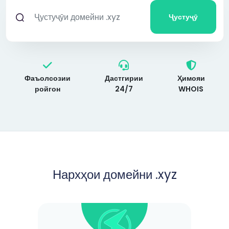
Ҷустуҷӯ
Фаъолсозии
Дастгирии
Ҳимояи
ройгон
24/7
WHOIS
Нархҳои домейни .xyz