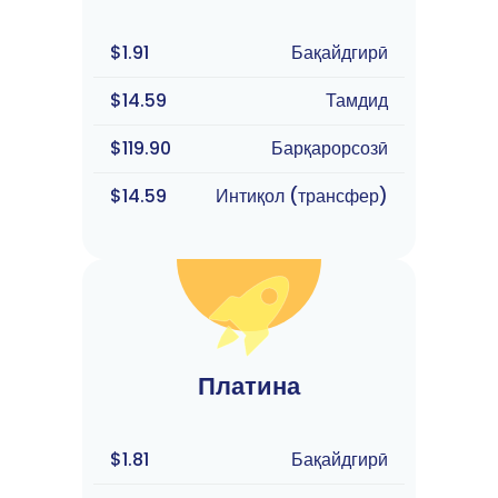
$1.91
Бақайдгирӣ
$14.59
Тамдид
$119.90
Барқарорсозӣ
$14.59
Интиқол (трансфер)
Платина
$1.81
Бақайдгирӣ