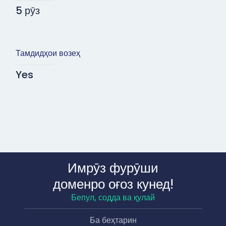
5 рӯз
Тамдидҳои возеҳ
Yes
Имрӯз фурӯши
доменро оғоз кунед!
Бепул, содда ва қулай
Ба беҳтарин