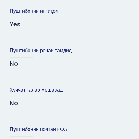
Пуштибонии интиқол
Yes
Пуштибонии реҷаи тамдид
No
Ҳуҷҷат талаб мешавад
No
Пуштибонии почтаи FOA