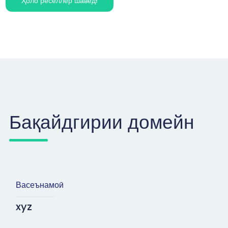
Ҳоло реселлер шавед!
Бақайдгирии домейн
Васеънамоӣ
xyz