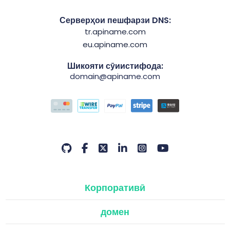
Серверҳои пешфарзи DNS:
tr.apiname.com
eu.apiname.com
Шикояти сӯиистифода:
domain@apiname.com
Корпоративӣ
домен