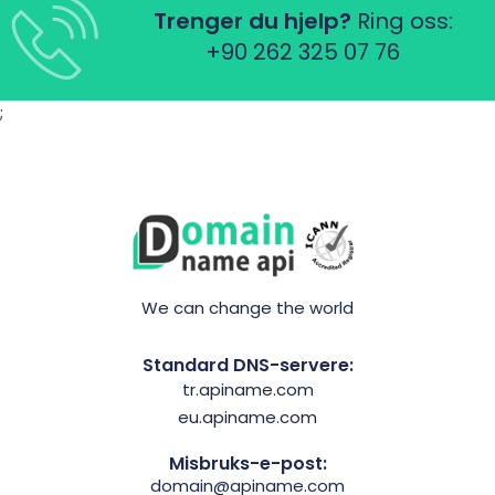
Trenger du hjelp?
Ring oss:
+90 262 325 07 76
;
We can change the world
Standard DNS-servere:
tr.apiname.com
eu.apiname.com
Misbruks-e-post:
domain@apiname.com