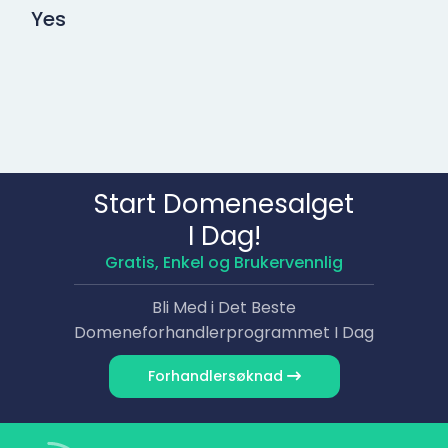
Yes
Start Domene­salget
I Dag!
Gratis, Enkel og Brukervennlig
Bli Med i Det Beste
Domene­forhandlerprogrammet I Dag
Forhandler­søknad