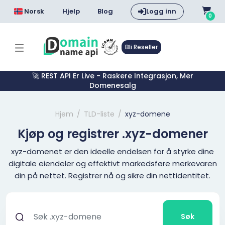
Norsk
Hjelp
Blog
Logg inn
0
Bli Reseller
🚀 REST API Er Live - Raskere Integrasjon, Mer
Domenesalg
Hjem
TLD-liste
xyz-domene
Kjøp og registrer .xyz-domener
xyz-domenet er den ideelle endelsen for å styrke dine
digitale eiendeler og effektivt markedsføre merkevaren
din på nettet. Registrer nå og sikre din nettidentitet.
Søk