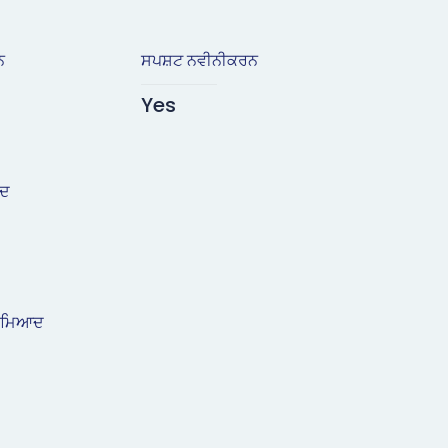
ਨ
ਸਪਸ਼ਟ ਨਵੀਨੀਕਰਨ
Yes
ਆਦ
ਨ ਮਿਆਦ