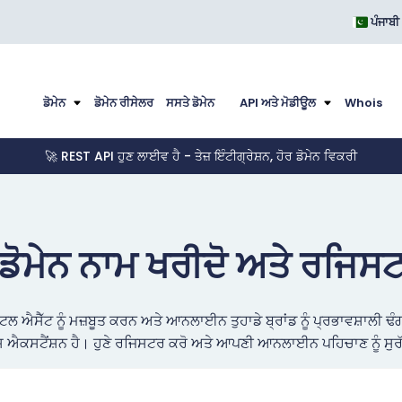
ਪੰਜਾਬੀ
ਡੋਮੇਨ
ਡੋਮੇਨ ਰੀਸੇਲਰ
ਸਸਤੇ ਡੋਮੇਨ
API ਅਤੇ ਮੋਡੀਊਲ
Whois
🚀 REST API ਹੁਣ ਲਾਈਵ ਹੈ - ਤੇਜ਼ ਇੰਟੀਗ੍ਰੇਸ਼ਨ, ਹੋਰ ਡੋਮੇਨ ਵਿਕਰੀ
ਡੋਮੇਨ ਨਾਮ ਖਰੀਦੋ ਅਤੇ ਰਜਿਸ
਼ਿਟਲ ਐਸੈੱਟ ਨੂੰ ਮਜ਼ਬੂਤ ਕਰਨ ਅਤੇ ਆਨਲਾਈਨ ਤੁਹਾਡੇ ਬ੍ਰਾਂਡ ਨੂੰ ਪ੍ਰਭਾਵਸ਼ਾਲੀ
ਐਕਸਟੈਂਸ਼ਨ ਹੈ। ਹੁਣੇ ਰਜਿਸਟਰ ਕਰੋ ਅਤੇ ਆਪਣੀ ਆਨਲਾਈਨ ਪਹਿਚਾਣ ਨੂੰ ਸੁਰ