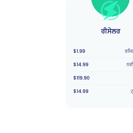
ਰੀਸੇਲਰ
$1.99
ਰਜਿਸ
$14.99
ਨਵ
$119.90
$14.99
ਟ