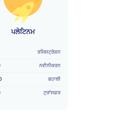
ਪਲੇਟਿਨਮ
ਰਜਿਸਟ੍ਰੇਸ਼ਨ
9
ਨਵੀਨੀਕਰਨ
0
ਬਹਾਲੀ
9
ਟ੍ਰਾਂਸਫ਼ਰ