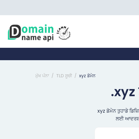
ਮੁੱਖ ਪੰਨਾ
TLD ਸੂਚੀ
xyz ਡੋਮੇਨ
.xyz 
xyz ਡੋਮੇਨ ਤੁਹਾਡੇ ਡਿਜ
ਲਈ ਆਦਰਸ਼ 