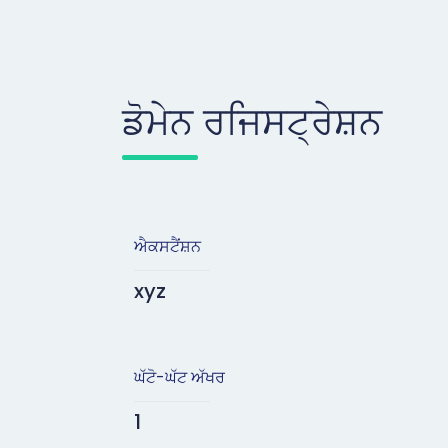
ਡੋਮੇਨ ਰਜਿਸਟ੍ਰੇਸ਼ਨ
ਐਕਸਟੈਂਸ਼ਨ
xyz
ਘੱਟੋ-ਘੱਟ ਅੱਖਰ
1