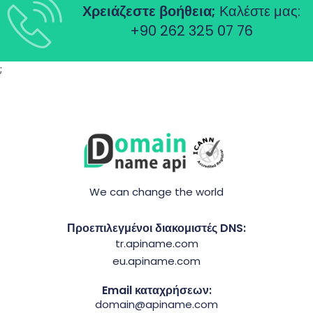
Χρειάζεστε βοήθεια;
Καλέστε μας:
+90 262 325 07 76
;
We can change the world
Προεπιλεγμένοι διακομιστές DNS:
tr.apiname.com
eu.apiname.com
Email καταχρήσεων:
domain@apiname.com