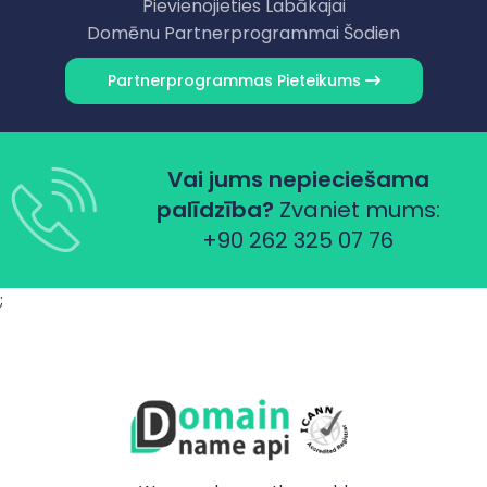
Pievienojieties Labākajai
Domēnu Partnerprogrammai Šodien
Partnerprogrammas Pieteikums
Vai jums nepieciešama
palīdzība?
Zvaniet mums:
+90 262 325 07 76
;