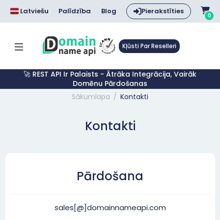
Latviešu
Palīdzība
Blog
Pierakstīties
0
Kļūsti Par Reselleri
🚀 REST API Ir Palaists - Ātrāka Integrācija, Vairāk
Domēnu Pārdošanas
Sākumlapa
Kontakti
Kontakti
Pārdošana
sales[@]domainnameapi.com