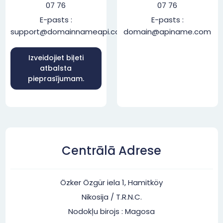
07 76
07 76
E-pasts :
E-pasts :
support@domainnameapi.com
domain@apiname.com
Izveidojiet biļeti
atbalsta
pieprasījumam.
Centrālā Adrese
Özker Özgür iela 1, Hamitköy
Nikosija / T.R.N.C.
Nodokļu birojs : Magosa