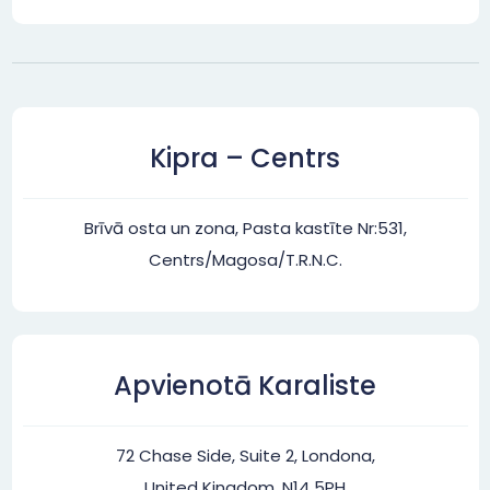
Kipra – Centrs
Brīvā osta un zona, Pasta kastīte Nr:531,
Centrs/Magosa/T.R.N.C.
Apvienotā Karaliste
72 Chase Side, Suite 2, Londona,
United Kingdom, N14 5PH