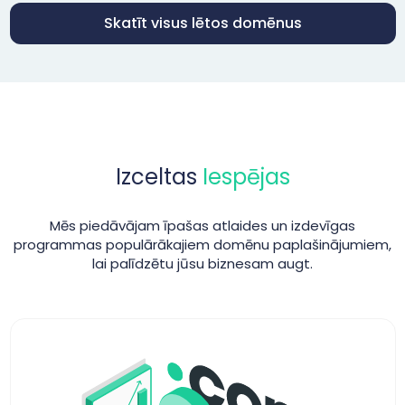
Skatīt visus lētos domēnus
Izceltas
Iespējas
Mēs piedāvājam īpašas atlaides un izdevīgas
programmas populārākajiem domēnu paplašinājumiem,
lai palīdzētu jūsu biznesam augt.