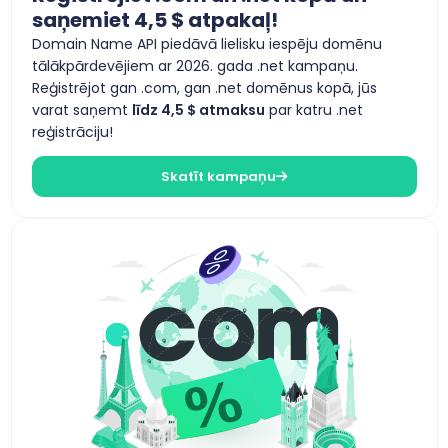
saņemiet 4,5 $ atpakaļ!
Domain Name API piedāvā lielisku iespēju domēnu
tālākpārdevējiem ar 2026. gada .net kampaņu.
Reģistrējot gan .com, gan .net domēnus kopā, jūs
varat saņemt
līdz 4,5 $ atmaksu
par katru .net
reģistrāciju!
Skatīt kampaņu