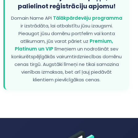
palielinot reģistrāciju apjomu!
Domain Name API
Tālākpārdevēju programma
ir izstrādāta, lai atbalstītu jūsu izaugsmi.
Pieaugot jūsu domēnu portfelim vai konta
atlikumam, jūs varat pāriet uz
Premium,
Platinum un VIP
līmeņiem un nodrošināt sev
konkurētspējīgākās vairumtirdzniecības domēnu
cenas tirgū. Augstāki līmeņi ne tikai samazina
vienības izmaksas, bet arī ļauj piedāvāt
klientiem pievilcīgākas cenas.