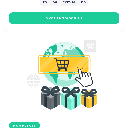
.ro
.be
.com.es
.no
Skatīt kampaņu
KOMPLEKTS