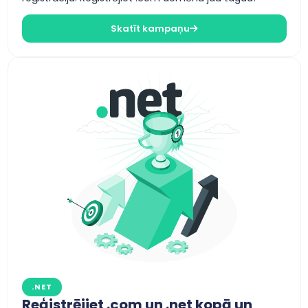
Skatīt kampaņu
.NET
Reģistrējiet .com un .net kopā un