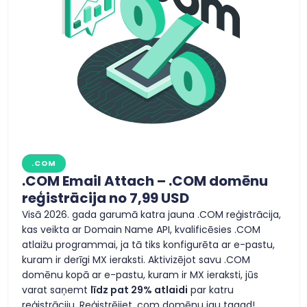
.COM
.COM Email Attach – .COM domēnu
reģistrācija no 7,99 USD
Visā 2026. gada garumā katra jauna .COM reģistrācija,
kas veikta ar Domain Name API, kvalificēsies .COM
atlaižu programmai, ja tā tiks konfigurēta ar e-pastu,
kuram ir derīgi MX ieraksti. Aktivizējot savu .COM
domēnu kopā ar e-pastu, kuram ir MX ieraksti, jūs
varat saņemt
līdz pat 29% atlaidi
par katru
reģistrāciju. Reģistrējiet .com domēnu jau tagad!