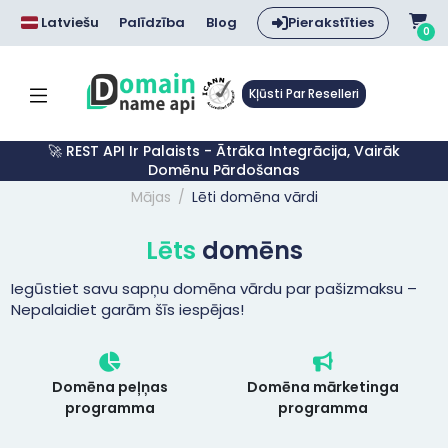
Latviešu
Palīdzība
Blog
Pierakstīties
0
Kļūsti Par Reselleri
🚀 REST API Ir Palaists - Ātrāka Integrācija, Vairāk
Domēnu Pārdošanas
Mājas
Lēti domēna vārdi
Lēts
domēns
Iegūstiet savu sapņu domēna vārdu par pašizmaksu –
Nepalaidiet garām šīs iespējas!
Domēna peļņas
Domēna mārketinga
programma
programma