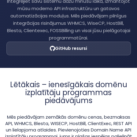
Integrējiet savu sistēmu dažu minūšu laikā, izmantojot
mūsu moderno API infrastruktūru un gatavos
automatizācijas moduļus. Mēs piedāvājam pilnīgus
integrācijas risinājumus WHMCS, WiseCP, HostBill,
Blesta, Clientexec, FOSSBilling un visai jūsu pielāgotajai
programmatūrai.
GitHub resursi
Lētākais – ienesīgākais domēnu
izplatītāju programmas
piedāvājums
Mēs piedāvājam zemākās domēnu cenas, bezmaksas
API, WHMCS, Blesta, WISECP, HostBill, ClientExec, REST API
un lielapjoma atlaides. Pievienojoties Domain Name API
izplatītāju programmai, jums ir plašas iespējas palielināt