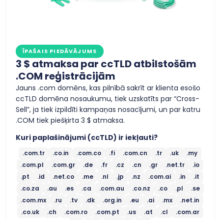
ĪPAŠAIS PIEDĀVĀJUMS
3 $ atmaksa par ccTLD atbilstošām
.COM reģistrācijām
Jauns .com domēns, kas pilnībā sakrīt ar klienta esošo
ccTLD domēna nosaukumu, tiek uzskatīts par “Cross-
Sell”, ja tiek izpildīti kampaņas nosacījumi, un par katru
.COM tiek piešķirta 3 $ atmaksa.
Kuri paplašinājumi (ccTLD) ir iekļauti?
.com.tr
.co.in
.com.co
.fi
.com.cn
.tr
.uk
.my
.com.pl
.com.gr
.de
.fr
.cz
.cn
.gr
.net.tr
.io
.pt
.id
.net.co
.me
.nl
.jp
.nz
.com.ai
.in
.it
.co.za
.au
.es
.ca
.com.au
.co.nz
.co
.pl
.se
.com.mx
.ru
.tv
.dk
.org.in
.eu
.ai
.mx
.net.in
.co.uk
.ch
.com.ro
.com.pt
.us
.at
.cl
.com.ar