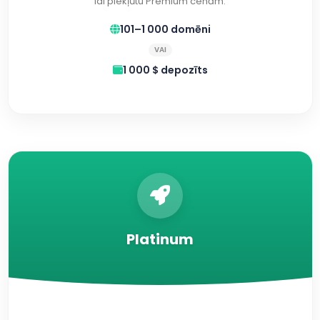
lai piekļūtu Premium cenām.
101–1 000 domēni
VAI
1 000 $ depozīts
Platinum