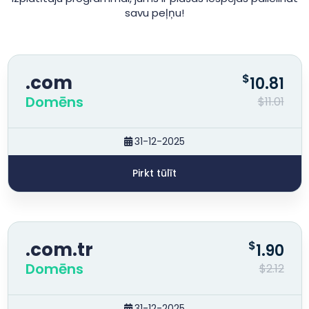
savu peļņu!
.com
$
10.81
Domēns
$11.01
31-12-2025
Pirkt tūlīt
.com.tr
$
1.90
Domēns
$2.12
31-12-2025