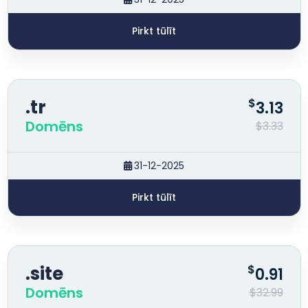
Pirkt tūlīt
.tr
$
3.13
Domēns
$3.33
31-12-2025
Pirkt tūlīt
.site
$
0.91
Domēns
$32.99