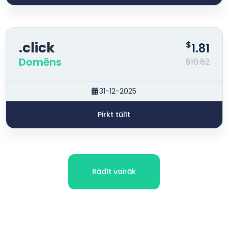
.click
$
1.81
Domēns
$10.82
31-12-2025
Pirkt tūlīt
Rādīt vairāk