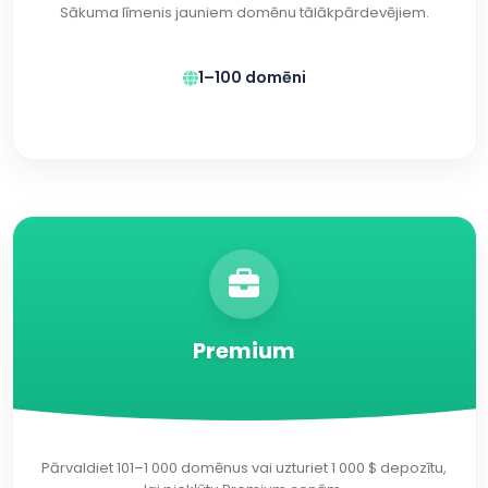
Sākuma līmenis jauniem domēnu tālākpārdevējiem.
1–100 domēni
Premium
Pārvaldiet 101–1 000 domēnus vai uzturiet 1 000 $ depozītu,