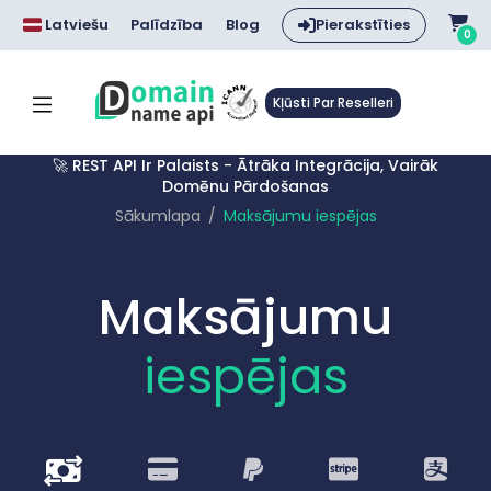
Latviešu
Palīdzība
Blog
Pierakstīties
0
Kļūsti Par Reselleri
🚀 REST API Ir Palaists - Ātrāka Integrācija, Vairāk
Domēnu Pārdošanas
Sākumlapa
Maksājumu iespējas
Maksājumu
iespējas