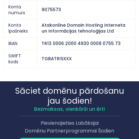
Konta
9075573
numurs
Konta
Atakonline Domain Hosting Interneta
īpašnieks
un Informācijas tehnoloģijas Ltd
IBAN
TR13 0006 2000 4930 0009 0755 73
SWIFT
TGBATRISXXX
kods
Sāciet domēnu pārdošanu
jau šodien!
Bezmaksas, vienkārši un ērti
Pievienojieties Labākajai
Domēnu Partnerprogrammai Šodien