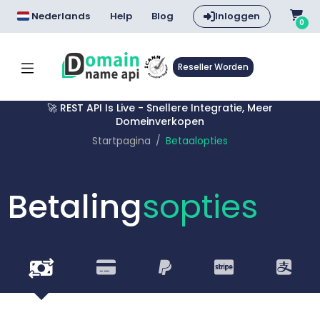
Nederlands
Help
Blog
Inloggen
0
Reseller Worden
🚀 REST API Is Live - Snellere Integratie, Meer
Domeinverkopen
Startpagina
Betaalopties
Betaling
sopties