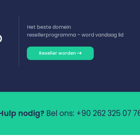
Het beste domein
p
resellerprogramma – word vandaag lid
Reseller worden
Hulp nodig?
Bel ons:
+90 262 325 07 7