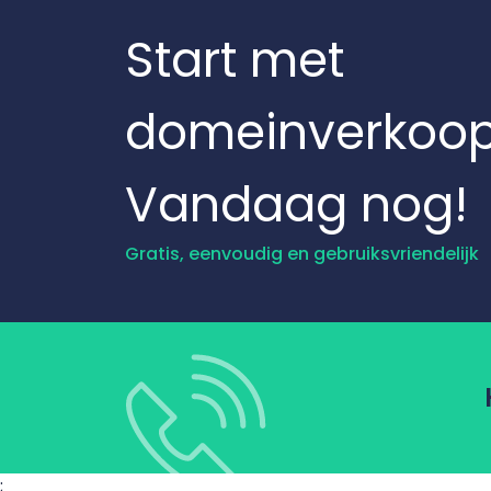
Start met
domeinverkoo
Vandaag nog!
Gratis, eenvoudig en gebruiksvriendelijk
;