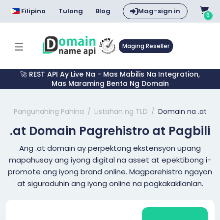
Filipino
Tulong
Blog
Mag-sign in
0
Maging Reseller
🚀 REST API Ay Live Na - Mas Mabilis Na Integration,
Mas Maraming Benta Ng Domain
Pangunahing Pahina
Listahan ng TLD
Domain na .at
.at Domain Pagrehistro at Pagbili
Ang .at domain ay perpektong ekstensyon upang
mapahusay ang iyong digital na asset at epektibong i-
promote ang iyong brand online. Magparehistro ngayon
at siguraduhin ang iyong online na pagkakakilanlan.