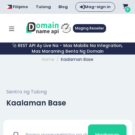
Filipino
Tulong
Blog
Mag-sign in
0
Maging Reseller
🚀 REST API Ay Live Na - Mas Mabilis Na Integration,
Mas Maraming Benta Ng Domain
Home
Kaalaman Base
Sentro ng Tulong
Kaalaman Base
Maghanap