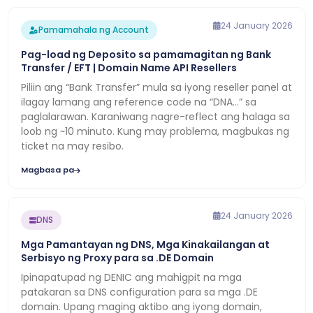
24 January 2026
Pamamahala ng Account
Pag-load ng Deposito sa pamamagitan ng Bank
Transfer / EFT | Domain Name API Resellers
Piliin ang “Bank Transfer” mula sa iyong reseller panel at
ilagay lamang ang reference code na “DNA…” sa
paglalarawan. Karaniwang nagre-reflect ang halaga sa
loob ng ~10 minuto. Kung may problema, magbukas ng
ticket na may resibo.
Magbasa pa
24 January 2026
DNS
Mga Pamantayan ng DNS, Mga Kinakailangan at
Serbisyo ng Proxy para sa .DE Domain
Ipinapatupad ng DENIC ang mahigpit na mga
patakaran sa DNS configuration para sa mga .DE
domain. Upang maging aktibo ang iyong domain,