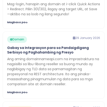
Mag-login, hanapin ang domain at i-click Quick Actions
> Redirect. Piliin 301/302, ilagay ang target URL, at Save
—aktibo na sa loob ng ilang segundo!
Magbasa pa
29 January 2026
Domain
Gabay sa Integrasyon para sa Pandaigdigang
Serbisyo ng Paghahambing ng Presyo
Ang aming domainnameapi.com na imprastraktura na
nagsisilbi sa libu-libong reseller sa buong mundo ay
nagbibigay ng TLD data sa pamamagitan ng
propesyonal na REST architecture. Ito ang pinaka-
maaasahang pinagmumulan ng data para sa mga
comparison site at domain reseller.
Magbasa pa