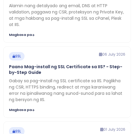
Alamin nang detalyado ang email, DNS at HTTP
validation, paggawa ng CSR, proteksyon ng Private Key,
at mga hakbang sa pag-install ng SSL sa cPanel, Plesk
at IIS.
Magbasa pa
06 July 2026
SSL
Paano Mag-install ng SSL Certificate sa IIS? - Step-
by-Step Guide
Gabay sa pag-install ng SSL certificate sa IIS. Paglikha
ng CSR, HTTPS binding, redirect at mga karaniwang
error na ipinaliwanag nang sunod-sunod para sa lahat
ng bersyon ng IIS.
Magbasa pa
01 July 2026
SSL