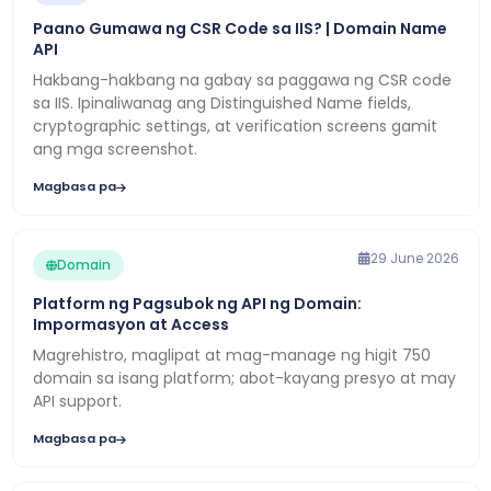
Paano Gumawa ng CSR Code sa IIS? | Domain Name
API
Hakbang-hakbang na gabay sa paggawa ng CSR code
sa IIS. Ipinaliwanag ang Distinguished Name fields,
cryptographic settings, at verification screens gamit
ang mga screenshot.
Magbasa pa
29 June 2026
Domain
Platform ng Pagsubok ng API ng Domain:
Impormasyon at Access
Magrehistro, maglipat at mag-manage ng higit 750
domain sa isang platform; abot-kayang presyo at may
API support.
Magbasa pa