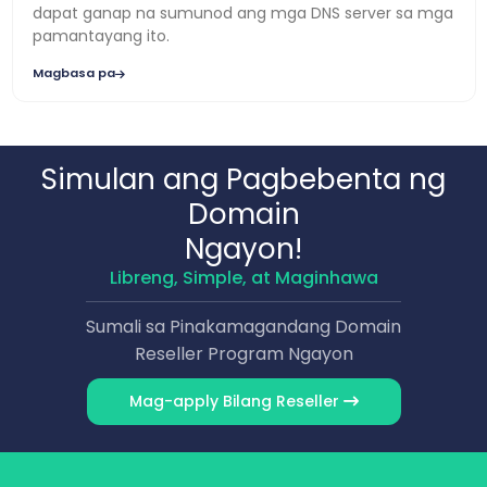
dapat ganap na sumunod ang mga DNS server sa mga
pamantayang ito.
Magbasa pa
Simulan ang Pagbebenta ng
Domain
Ngayon!
Libreng, Simple, at Maginhawa
Sumali sa Pinakamagandang Domain
Reseller Program Ngayon
Mag-apply Bilang Reseller