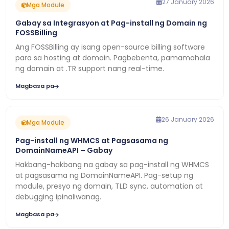
27 January 2026
Mga Module
Gabay sa Integrasyon at Pag-install ng Domain ng
FOSSBilling
Ang FOSSBilling ay isang open-source billing software
para sa hosting at domain. Pagbebenta, pamamahala
ng domain at .TR support nang real-time.
Magbasa pa
26 January 2026
Mga Module
Pag-install ng WHMCS at Pagsasama ng
DomainNameAPI – Gabay
Hakbang-hakbang na gabay sa pag-install ng WHMCS
at pagsasama ng DomainNameAPI. Pag-setup ng
module, presyo ng domain, TLD sync, automation at
debugging ipinaliwanag.
Magbasa pa