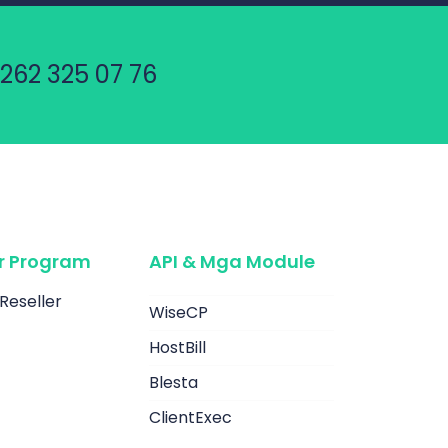
262 325 07 76
er Program
API & Mga Module
Reseller
WiseCP
HostBill
Blesta
ClientExec