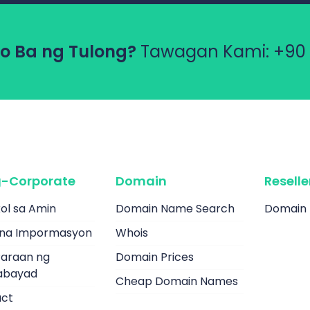
o Ba ng Tulong?
Tawagan Kami:
+90 
-Corporate
Domain
Resell
ol sa Amin
Domain Name Search
Domain 
 na Impormasyon
Whois
araan ng
Domain Prices
abayad
Cheap Domain Names
ct