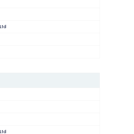
Ltd
Ltd