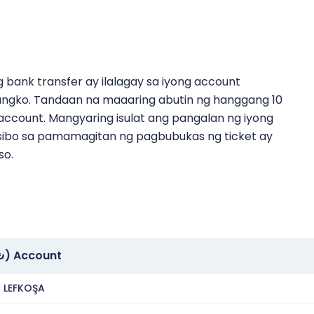
bank transfer ay ilalagay sa iyong account
gko. Tandaan na maaaring abutin ng hanggang 10
account. Mangyaring isulat ang pangalan ng iyong
esibo sa pamamagitan ng pagbubukas ng ticket ay
so.
₺) Account
 LEFKOŞA