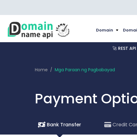
Domain
Domain
🚀 REST AP
Home
Mga Paraan ng Pagbabayad
Payment Opti
Bank Transfer
Credit Ca