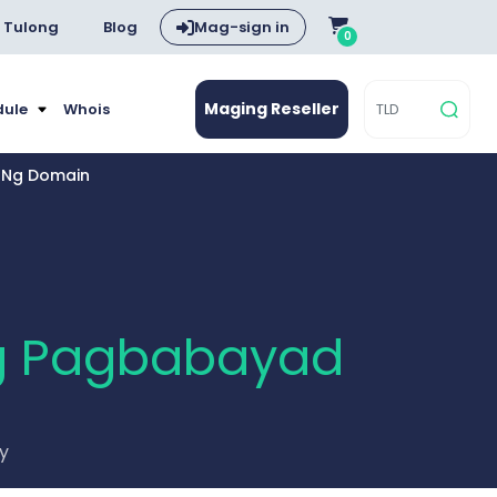
Tulong
Blog
Mag-sign in
0
Maging Reseller
dule
Whois
a Ng Domain
g Pagbabayad
ay