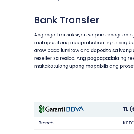
Bank Transfer
Ang mga transaksiyon sa pamamagitan ng 
matapos itong maaprubahan ng aming ban
araw bago lumitaw ang deposito sa iyong 
reseller sa resibo. Ang pagpapadala ng r
makakatulong upang mapabilis ang prose
TL (
Branch
KKTC