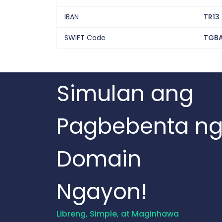
IBAN
TR13
SWIFT Code
TGBA
Simulan ang
Pagbebenta n
Domain
Ngayon!
Libreng, Simple, at Maginhawa