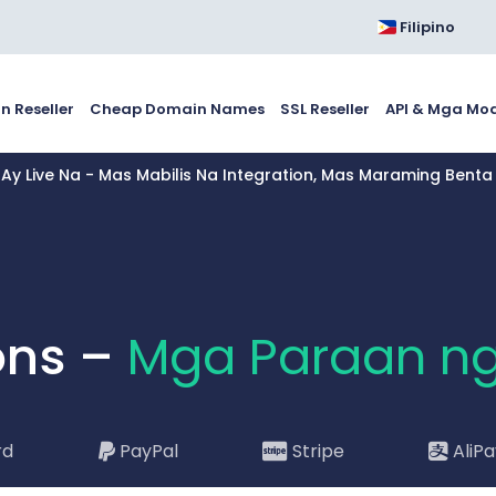
Filipino
 Reseller
Cheap Domain Names
SSL Reseller
API & Mga Mo
I Ay Live Na - Mas Mabilis Na Integration, Mas Maraming Bent
ons –
Mga Paraan n
rd
PayPal
Stripe
AliP