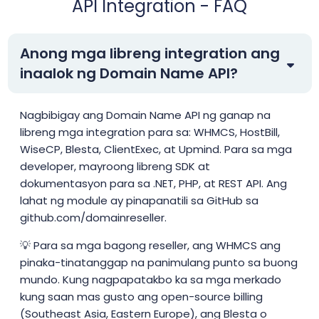
API Integration - FAQ
Anong mga libreng integration ang
inaalok ng Domain Name API?
Nagbibigay ang Domain Name API ng ganap na
libreng mga integration para sa: WHMCS, HostBill,
WiseCP, Blesta, ClientExec, at Upmind. Para sa mga
developer, mayroong libreng SDK at
dokumentasyon para sa .NET, PHP, at REST API. Ang
lahat ng module ay pinapanatili sa GitHub sa
github.com/domainreseller.
💡 Para sa mga bagong reseller, ang WHMCS ang
pinaka-tinatanggap na panimulang punto sa buong
mundo. Kung nagpapatakbo ka sa mga merkado
kung saan mas gusto ang open-source billing
(Southeast Asia, Eastern Europe), ang Blesta o