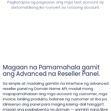
Pagkatapos ng pagsusuri, ang mga test account ay
awtomatikong iko-convert sa totoong account.
Magaan na Pamamahala gamit
ang Advanced na Reseller Panel.
Sa simple at madaling gamitin na interface ng advanced
reseller panel ng Domain Name API, madali mong
mapapamahalaan ang mga account ng customer, mga
invoice, biniling produkto, balanse ng customer at iba pa.
Idinisenyo ang panel para maging kasing-dali hangga’t
maaari ang pagbebenta ng domain — gamitin nang libre