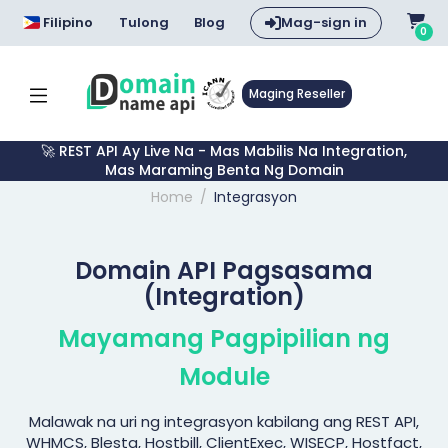
Filipino
Tulong
Blog
Mag-sign in
0
Maging Reseller
🚀 REST API Ay Live Na - Mas Mabilis Na Integration,
Mas Maraming Benta Ng Domain
Home
Integrasyon
Domain API Pagsasama
(Integration)
Mayamang Pagpipilian ng
Module
Malawak na uri ng integrasyon kabilang ang REST API,
WHMCS, Blesta, Hostbill, ClientExec, WISECP, Hostfact,