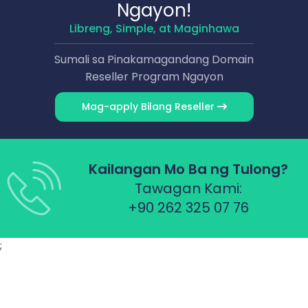
Ngayon!
Libreng, Simple, at Maginhawa
Sumali sa Pinakamagandang Domain
Reseller Program Ngayon
Mag-apply Bilang Reseller
Kailangan Mo Ba ng Tulong?
Tawagan Kami:
+90 262 325 07 76
;