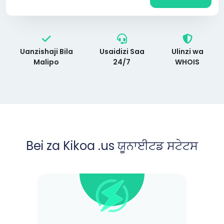
Uanzishaji Bila
Usaidizi Saa
Ulinzi wa
Malipo
24/7
WHOIS
Bei za Kikoa .us ਯੂਨਾਈਟਡ ਸਟੇਟਸ