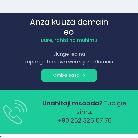
Anza kuuza domain
leo!
Bure, rahisi na muhimu
Jiunge leo na
mpango bora wa wauzaji wa domain
Omba sasa
Unahitaji msaada?
Tupigie
simu:
+90 262 325 07 76
;