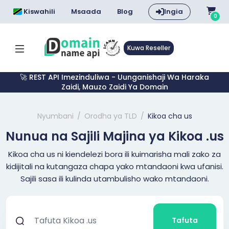
Kiswahili
Msaada
Blog
Ingia
0
Kuwa Reseller
🚀 REST API Imezinduliwa - Uunganishaji Wa Haraka
Zaidi, Mauzo Zaidi Ya Domain
Nyumbani
Orodha ya TLD
Kikoa cha us
Nunua na Sajili Majina ya Kikoa .us
Kikoa cha us ni kiendelezi bora ili kuimarisha mali zako za
kidijitali na kutangaza chapa yako mtandaoni kwa ufanisi.
Sajili sasa ili kulinda utambulisho wako mtandaoni.
Tafuta