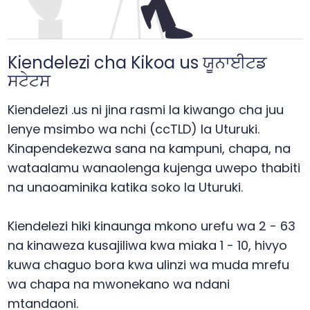
Kiendelezi cha Kikoa us ਯੂਨਾਈਟਡ
ਸਟੇਟਸ
Kiendelezi .us ni jina rasmi la kiwango cha juu
lenye msimbo wa nchi (ccTLD) la Uturuki.
Kinapendekezwa sana na kampuni, chapa, na
wataalamu wanaolenga kujenga uwepo thabiti
na unaoaminika katika soko la Uturuki.
Kiendelezi hiki kinaunga mkono urefu wa 2 - 63
na kinaweza kusajiliwa kwa miaka 1 - 10, hivyo
kuwa chaguo bora kwa ulinzi wa muda mrefu
wa chapa na mwonekano wa ndani
mtandaoni.