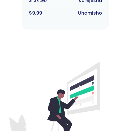
$134.90
Kurejesha
$9.99
Uhamisho