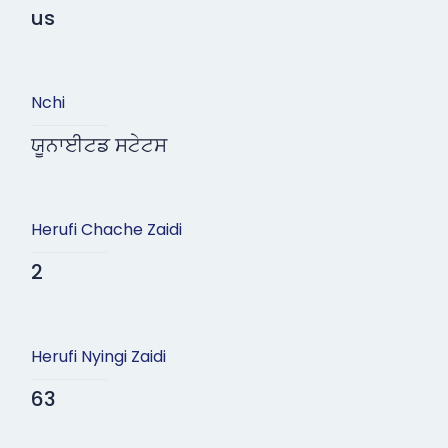
us
Nchi
ਯੂਨਾਈਟਡ ਸਟੇਟਸ
Herufi Chache Zaidi
2
Herufi Nyingi Zaidi
63