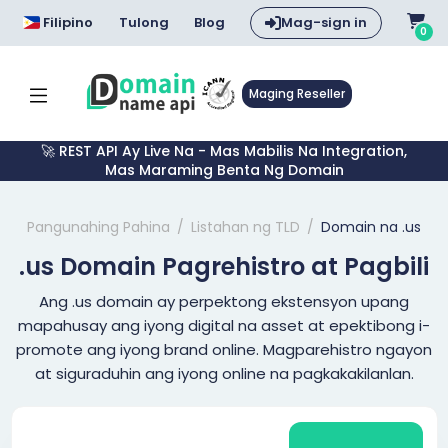
Filipino
Tulong
Blog
Mag-sign in
0
Maging Reseller
🚀 REST API Ay Live Na - Mas Mabilis Na Integration,
Mas Maraming Benta Ng Domain
Pangunahing Pahina
Listahan ng TLD
Domain na .us
.us Domain Pagrehistro at Pagbili
Ang .us domain ay perpektong ekstensyon upang
mapahusay ang iyong digital na asset at epektibong i-
promote ang iyong brand online. Magparehistro ngayon
at siguraduhin ang iyong online na pagkakakilanlan.