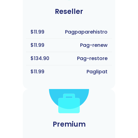
Reseller
$11.99
Pagpaparehistro
$11.99
Pag-renew
$134.90
Pag-restore
$11.99
Paglipat
Premium