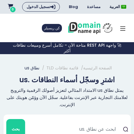
العربية
مساعدة
Blog
تسجيل الدخول
0
كن ريسيلر
🚀 واجهة REST API متاحة الآن - تكامل أسرع ومبيعات نطاقات
أكثر
الصفحة الرئيسية
قائمة نطاقات TLD
نطاق us
اشترِ وسجّل أسماء النطاقات .us
يمثل نطاق us الامتداد المثالي لتعزيز أصولك الرقمية والترويج
لعلامتك التجارية عبر الإنترنت بفاعلية. سجّل الآن وؤمّن هويتك على
الإنترنت.
بحث