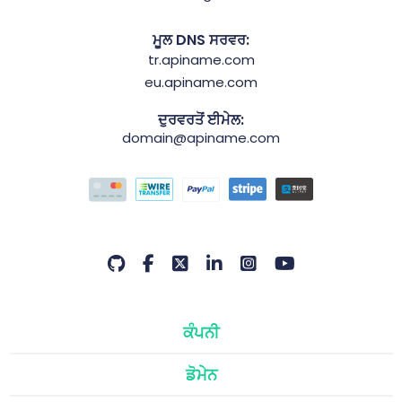
ਮੂਲ DNS ਸਰਵਰ:
tr.apiname.com
eu.apiname.com
ਦੁਰਵਰਤੋਂ ਈਮੇਲ:
domain@apiname.com
ਕੰਪਨੀ
ਡੋਮੇਨ