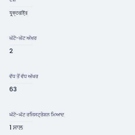
যুক্তরাষ্ট্র
ਘੱਟੋ-ਘੱਟ ਅੱਖਰ
2
ਵੱਧ ਤੋਂ ਵੱਧ ਅੱਖਰ
63
ਘੱਟੋ-ਘੱਟ ਰਜਿਸਟ੍ਰੇਸ਼ਨ ਮਿਆਦ
1 ਸਾਲ