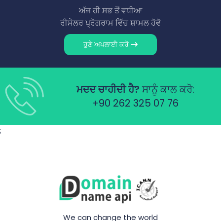
ਅੱਜ ਹੀ ਸਭ ਤੋਂ ਵਧੀਆ
ਰੀਸੇਲਰ ਪ੍ਰੋਗਰਾਮ ਵਿੱਚ ਸ਼ਾਮਲ ਹੋਵੋ
ਹੁਣੇ ਅਪਲਾਈ ਕਰੋ
ਮਦਦ ਚਾਹੀਦੀ ਹੈ?
ਸਾਨੂੰ ਕਾਲ ਕਰੋ:
+90 262 325 07 76
;
We can change the world