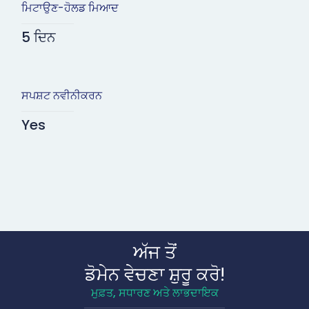
ਮਿਟਾਉਣ-ਹੋਲਡ ਮਿਆਦ
5 ਦਿਨ
ਸਪਸ਼ਟ ਨਵੀਨੀਕਰਨ
Yes
ਅੱਜ ਤੋਂ
ਡੋਮੇਨ ਵੇਚਣਾ ਸ਼ੁਰੂ ਕਰੋ!
ਮੁਫ਼ਤ, ਸਧਾਰਣ ਅਤੇ ਲਾਭਦਾਇਕ