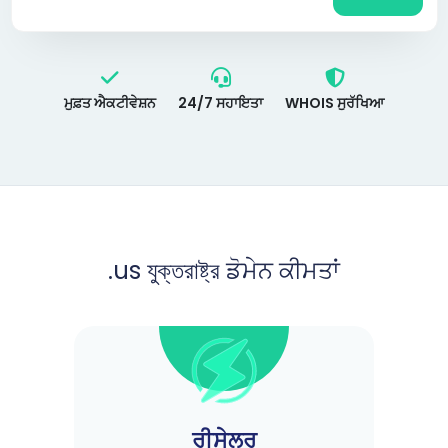
ਮੁਫ਼ਤ ਐਕਟੀਵੇਸ਼ਨ
24/7 ਸਹਾਇਤਾ
WHOIS ਸੁਰੱਖਿਆ
.us যুক্তরাষ্ট্র ਡੋਮੇਨ ਕੀਮਤਾਂ
ਰੀਸੇਲਰ