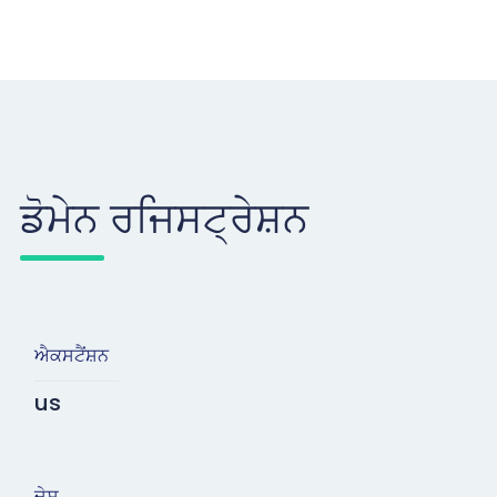
ਡੋਮੇਨ ਰਜਿਸਟ੍ਰੇਸ਼ਨ
ਐਕਸਟੈਂਸ਼ਨ
us
ਦੇਸ਼