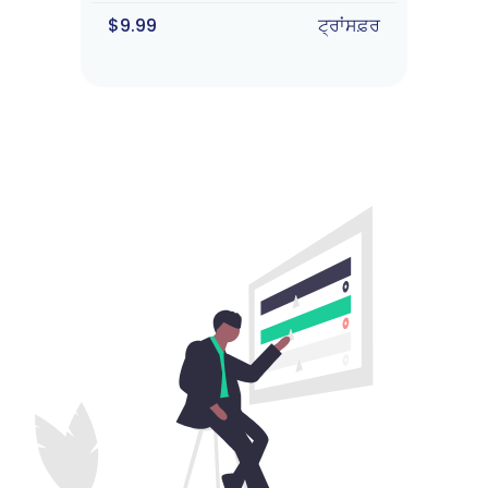
$9.99
ਟ੍ਰਾਂਸਫ਼ਰ