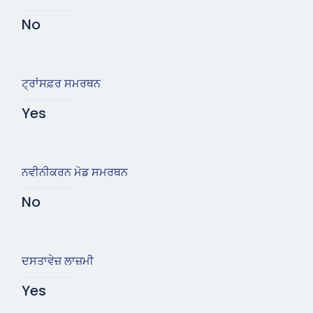
No
ਟ੍ਰਾਂਸਫ਼ਰ ਸਮਰਥਨ
Yes
ਨਵੀਨੀਕਰਨ ਮੋਡ ਸਮਰਥਨ
No
ਦਸਤਾਵੇਜ਼ ਲਾਜ਼ਮੀ
Yes