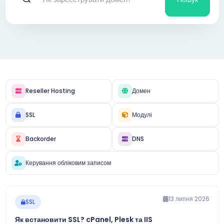
Reseller Hosting
Домен
SSL
Модулі
Backorder
DNS
Керування обліковим записом
13 липня 2026
SSL
Як встановити SSL? cPanel, Plesk та IIS