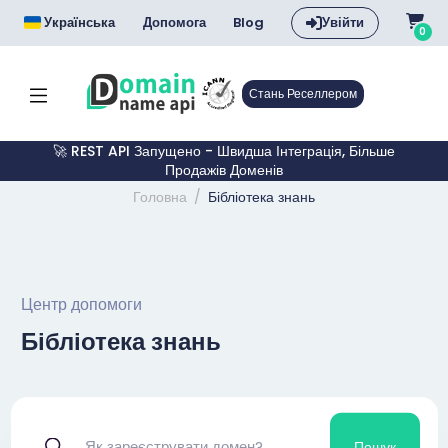
Українська
Допомога
Blog
Увійти
0
Стань Реселлером
🚀 REST API Запущено - Швидша Інтеграція, Більше
Продажів Доменів
Головна
Бібліотека знань
Центр допомоги
Бібліотека знань
Пошук