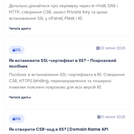
Детально дізнайтеся про перевірку через e-mail, DNS і
HTTP, створення CSR, захист Private Key та кроки
встановлення SSL у cPanel, Plesk і IIS.
Читати далі
03 липня 2026
SSL
Як встановити SSL-сертифікат в IIS? - Покроковий
посібник
Посібник зі встановлення SSL-сертифіката в IIS. Створення
CSR, HTTPS binding, перенаправлення та поширені
помилки пояснені покроково для всіх версій IIS.
Читати далі
01 липня 2026
SSL
Як створити CSR-код в IIS? | Domain Name API