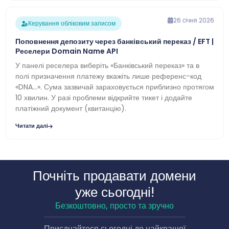
26 січня 2026
Керування обліковим записом
Поповнення депозиту через банківський переказ / EFT |
Реселери Domain Name API
У панелі реселера виберіть «Банківський переказ» та в
полі призначення платежу вкажіть лише референс-код
«DNA…». Сума зазвичай зараховується приблизно протягом
10 хвилин. У разі проблеми відкрийте тикет і додайте
платіжний документ (квитанцію).
Читати далі
Почніть продавати домени
уже сьогодні!
Безкоштовно, просто та зручно
Приєднайтеся сьогодні до найкращої