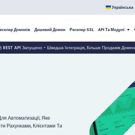
Українська
еселер Доменів
Дешевий Домен
Реселер SSL
API Та Модулі
 REST API Запущено - Швидша Інтеграція, Більше Продажів Домен
ля Автоматизації, Яке
ти Рахунками, Клієнтами Та