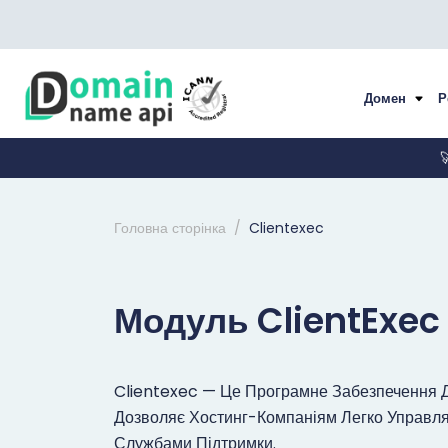
Домен
Р

Головна сторінка
Clientexec
Модуль ClientExec
Clientexec — Це Програмне Забезпечення Д
Дозволяє Хостинг-Компаніям Легко Управля
Службами Підтримки.