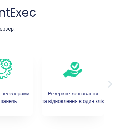
ntExec
ервер.
я реселерами
Резервне копіювання
Систе
 панель
та відновлення в один клік
Cli
з синхроніз