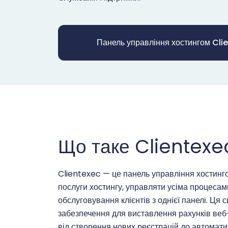
Панель управління хостингом Cli
Що таке Clientexe
Clientexec — це панель управління хостинг
послуги хостингу, управляти усіма процесам
обслуговування клієнтів з однієї панелі. Ця 
забезпечення для виставлення рахунків веб
від створення нових реєстрацій до автомати