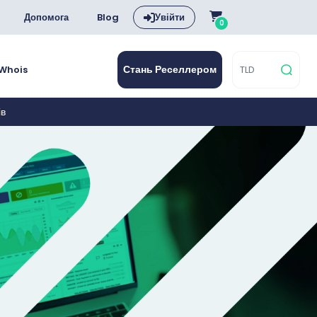
Допомога
Blog
Увійти
0
Стань Реселлером
Whois
ів