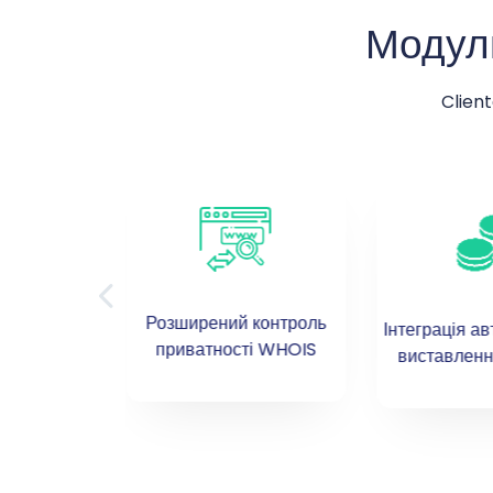
Модул
Clien
Розширений контроль
00+ ccTLD
Інтеграція а
приватності WHOIS
LD
виставленн