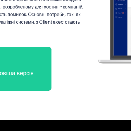
, розробленому для хостинг-компаній,
сть помилок. Основні потреби, такі як
латіжні системи, з Clientexec стають
овіша версія