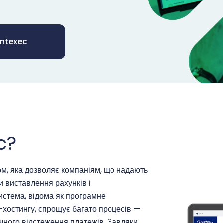
entexec
c?
ом, яка дозволяє компаніям, що надають
и виставлення рахунків і
система, відома як програмне
-хостингу, спрощує багато процесів —
чного відстеження платежів. Завдяки