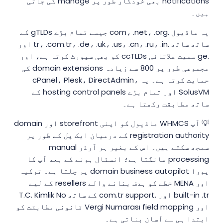
notifications بھی خودکار طور پر manage کی جاتی
ہیں۔
یہ ماڈیول .com، .net، .org جیسے تمام بڑے gTLDs کے
ساتھ ساتھ .tr، .com.tr، .de، .uk، .us، .cn، .ru، .in اور
.ge سمیت علاقائی ccTLDs کو بھی سپورٹ کرتا ہے، اور
مجموعی طور پر 800 سے زیادہ domain extensions کی
حمایت کرتا ہے۔ یہ cPanel، Plesk، DirectAdmin،
SolusVM اور تمام بڑے hosting control panels کے
ساتھ مطابقت رکھتا ہے۔
💡 آپ WHMCS ماڈیول کو اپنی storefront اور domain
registration authority کے درمیان ایک پل کے طور پر
سمجھ سکتے ہیں۔ اس کے بغیر ہر آرڈر manual
processing مانگتا ہے؛ انسٹال ہونے کے بعد آپ کا
پورا domain business autopilot پر چلتا ہے۔ ترکیہ
اور MENA خطے کو ہدف بنانے والے resellers کے لیے
built-in .tr اور .com.tr support کے ساتھ T.C. Kimlik No
اور Vergi Numarası field mapping قانونی مطابقت کو
ابتدا ہی سے آسان بناتی ہے۔