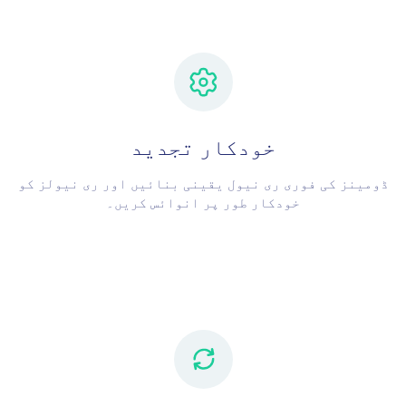
خودکار تجدید
ڈومینز کی فوری ری نیول یقینی بنائیں اور ری نیولز کو
خودکار طور پر انوائس کریں۔