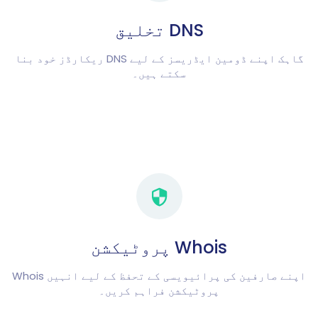
DNS تخلیق
گاہک اپنے ڈومین ایڈریسز کے لیے DNS ریکارڈز خود بنا
سکتے ہیں۔
Whois پروٹیکشن
اپنے صارفین کی پرائیویسی کے تحفظ کے لیے انہیں Whois
پروٹیکشن فراہم کریں۔