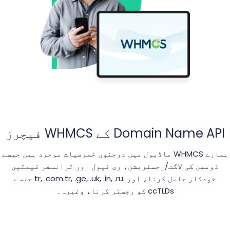
Domain Name API کے WHMCS فیچرز
ہمارے WHMCS ماڈیول میں درجنوں خصوصیات موجود ہیں جیسے
ڈومین کی لاگت/رجسٹریشن، ری نیول اور ٹرانسفر قیمتیں
خودکار حاصل کرنا، اور .tr, .com.tr, .ge, .uk, .in, .ru جیسے
ccTLDs کو رجسٹر کرنا، وغیرہ۔