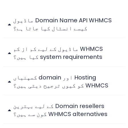
Domain Name API WHMCS ماڈیول
کیسے انسٹال کیا جاتا ہے؟
WHMCS ماڈیول کے لیے کم از کم
system requirements کیا ہیں؟
Hosting اور domain کمپنیاں
WHMCS کو کیوں ترجیح دیتی ہیں؟
Domain resellers کے لیے بہترین
WHMCS alternatives کون سے ہیں؟