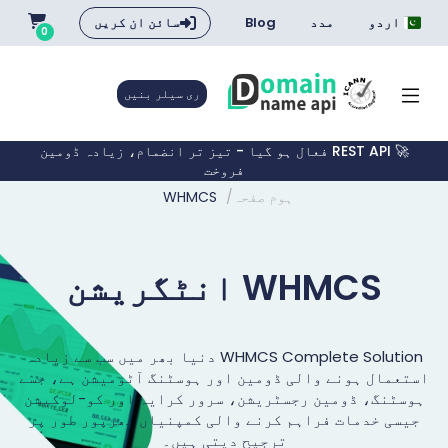
اردو
مدد
Blog
سائن ان کریں
0
ری سیلر بنیں
🚀 REST API فعال ہو گیا - تیز تر انضمام، زیادہ ڈومین
فروخت
ہوم صفحہ
WHMCS
WHMCS انٹگریشن
WHMCS Complete Solution دنیا بھر میں سب سے زیادہ
استعمال ہونے والی ڈومین اور ہوسٹنگ آٹومیشن ہے، جسے
ہوسٹنگ، ڈومین رجسٹریشن، سرور کرایہ اور کو-لوکیشن
جیسی خدمات فراہم کرنے والی کمپنیاں بھرپور طور پر
ترجیح دیتی ہیں۔