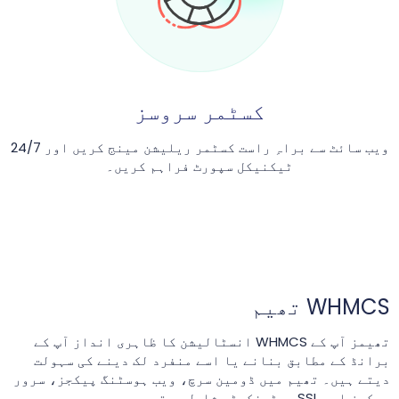
کسٹمر سروسز
ویب سائٹ سے براہِ راست کسٹمر ریلیشن مینج کریں اور 24/7
ٹیکنیکل سپورٹ فراہم کریں۔
WHMCS تھیم
تھیمز آپ کے WHMCS انسٹالیشن کا ظاہری انداز آپ کے
برانڈ کے مطابق بنانے یا اسے منفرد لک دینے کی سہولت
دیتے ہیں۔ تھیم میں ڈومین سرچ، ویب ہوسٹنگ پیکجز، سرور
پیکجز اور SSL سرٹیفکیٹس شامل ہوتے ہیں۔