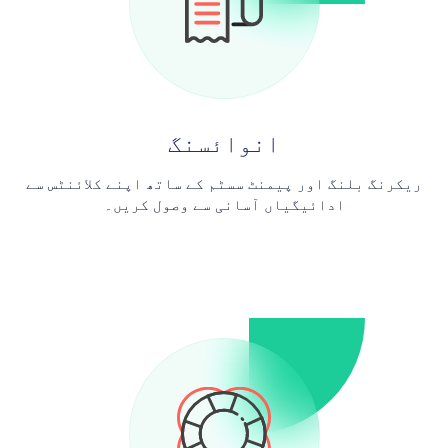
انوائسنگ
ریکرنگ بلنگ اور پیمنٹ سسٹم کے ساتھ اپنے کلائنٹس سے
ادائیگیاں آسانی سے وصول کریں۔