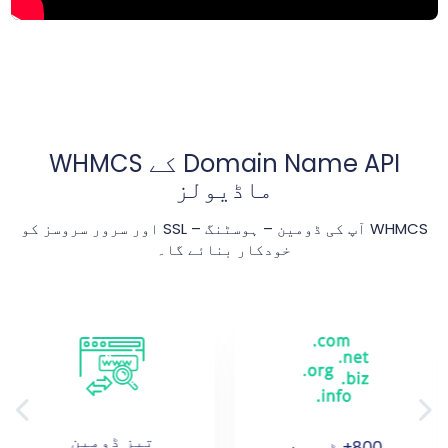
Domain Name API کے WHMCS
ماڈیولز
WHMCS آپ کی ڈومین – ہوسٹنگ – SSL اور سرور سروسز کو
خودکار بنائے گا۔
تیز ڈومین