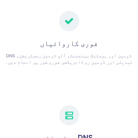
فوری کاروائیاں
ڈومین اور ہوسٹنگ مینجمنٹ، آٹو ڈومین رجسٹریشن، DNS
تبدیلی اور ڈومین ری ڈائریکشن فوری طور پر انجام دیں۔
DNS مینجمنٹ