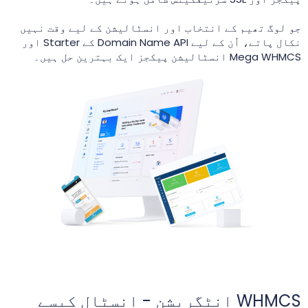
جو لوگ تھیم کے انتخاب اور انسٹالیشن کے لیے وقت نہیں
نکال پاتے، اُن کے لیے Domain Name API کے Starter اور
Mega WHMCS انسٹالیشن پیکجز ایک بہترین حل ہیں۔
WHMCS انٹگریشن - انسٹال کیسے