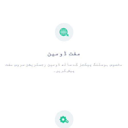
مفت ڈومین
مخصوص ہوسٹنگ پیکجز کے ساتھ ڈومین رجسٹریشن سروس مفت
پیش کریں۔