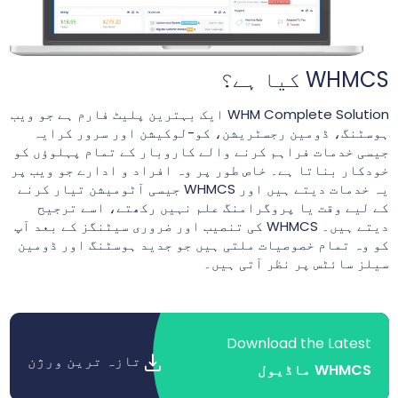
WHMCS کیا ہے؟
WHM Complete Solution ایک بہترین پلیٹ فارم ہے جو ویب
ہوسٹنگ، ڈومین رجسٹریشن، کو-لوکیشن اور سرور کرایہ
جیسی خدمات فراہم کرنے والے کاروبار کے تمام پہلوؤں کو
خودکار بناتا ہے۔ خاص طور پر وہ افراد و ادارے جو ویب پر
یہ خدمات دیتے ہیں اور WHMCS جیسی آٹومیشن تیار کرنے
کے لیے وقت یا پروگرامنگ علم نہیں رکھتے، اسے ترجیح
دیتے ہیں۔ WHMCS کی تنصیب اور ضروری سیٹنگز کے بعد آپ
کو وہ تمام خصوصیات ملتی ہیں جو جدید ہوسٹنگ اور ڈومین
سیلز سائٹس پر نظر آتی ہیں۔
Download the Latest
تازہ ترین ورژن
WHMCS ماڈیول