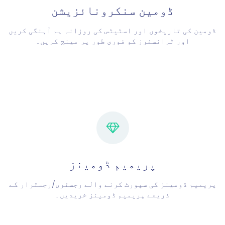
ڈومین سنکرونائزیشن
ڈومین کی تاریخوں اور اسٹیٹس کی روزانہ ہم آہنگی کریں
اور ٹرانسفرز کو فوری طور پر مینج کریں۔
پریمیم ڈومینز
پریمیم ڈومینز کی سپورٹ کرنے والے رجسٹری/رجسٹرار کے
ذریعے پریمیم ڈومینز خریدیں۔