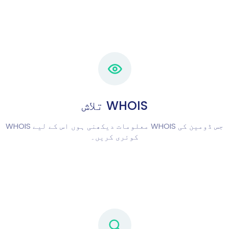
WHOIS تلاش
جس ڈومین کی WHOIS معلومات دیکھنی ہوں اس کے لیے WHOIS
کوئری کریں۔