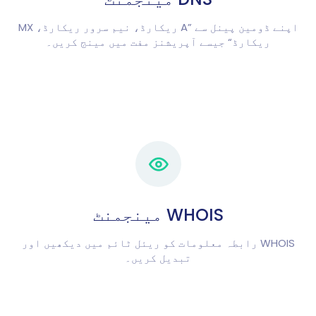
اپنے ڈومین پینل سے ”A ریکارڈ، نیم سرور ریکارڈ، MX
ریکارڈ“ جیسے آپریشنز مفت میں مینج کریں۔
WHOIS مینجمنٹ
WHOIS رابطہ معلومات کو ریئل ٹائم میں دیکھیں اور
تبدیل کریں۔