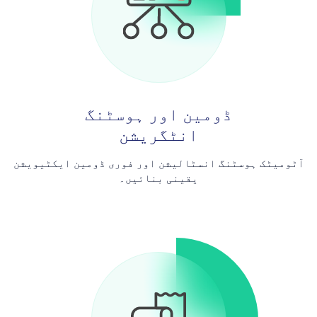
ڈومین اور ہوسٹنگ
انٹگریشن
آٹومیٹک ہوسٹنگ انسٹالیشن اور فوری ڈومین ایکٹیویشن
یقینی بنائیں۔