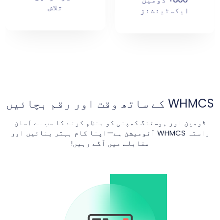
آن لائن ڈومین/
تلاش
ہوسٹنگ ایکٹیویشن
WHMCS کے ساتھ وقت اور رقم بچائیں
ڈومین اور ہوسٹنگ کمپنی کو منظم کرنے کا سب سے آسان
راستہ WHMCS آٹومیشن ہے—اپنا کام بہتر بنائیں اور
مقابلے میں آگے رہیں!