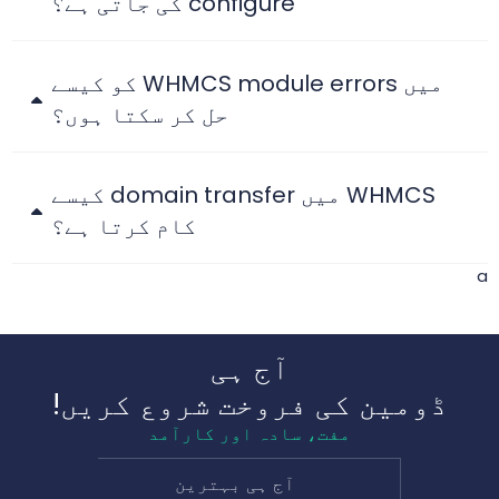
configure کی جاتی ہے؟
میں WHMCS module errors کو کیسے
حل کر سکتا ہوں؟
WHMCS میں domain transfer کیسے
کام کرتا ہے؟
a
آج ہی
ڈومین کی فروخت شروع کریں!
مفت، سادہ اور کارآمد
آج ہی بہترین