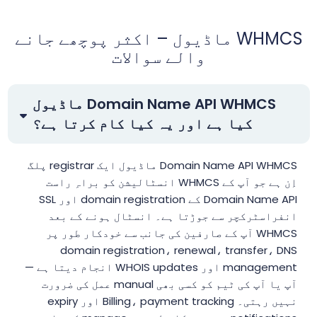
WHMCS ماڈیول – اکثر پوچھے جانے
والے سوالات
Domain Name API WHMCS ماڈیول
کیا ہے اور یہ کیا کام کرتا ہے؟
Domain Name API WHMCS ماڈیول ایک registrar پلگ
اِن ہے جو آپ کے WHMCS انسٹالیشن کو براہِ راست
Domain Name API کے domain registration اور SSL
انفراسٹرکچر سے جوڑتا ہے۔ انسٹال ہونے کے بعد
WHMCS آپ کے صارفین کی جانب سے خودکار طور پر
domain registration، renewal، transfer، DNS
management اور WHOIS updates انجام دیتا ہے —
آپ یا آپ کی ٹیم کو کسی بھی manual عمل کی ضرورت
نہیں رہتی۔ Billing، payment tracking اور expiry