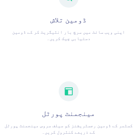
ڈومین تلاش
اپنی ویب سائٹ میں سرچ بار انٹیگریٹ کر کے ڈومین
دستیابی چیک کریں۔
مینجمنٹ پورٹل
کسٹمر کے ڈومین رجسٹریشنز کو سیلف سروس مینجمنٹ پورٹل
کے ذریعے کنٹرول کریں۔