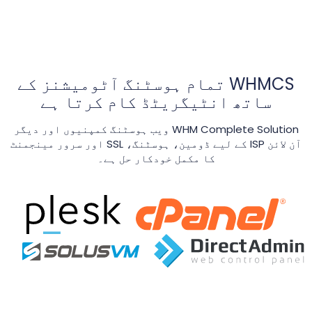
WHMCS تمام ہوسٹنگ آٹومیشنز کے
ساتھ انٹیگریٹڈ کام کرتا ہے
WHM Complete Solution ویب ہوسٹنگ کمپنیوں اور دیگر
آن لائن ISP کے لیے ڈومین، ہوسٹنگ، SSL اور سرور مینجمنٹ
کا مکمل خودکار حل ہے۔