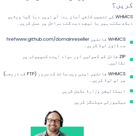
کریں؟
WHMCS کی تنصیب کافی آسان ہے۔ آپ اوپر دیا گیا ویڈیو
دیکھ سکتے ہیں یا نیچے دیے گئے مراحل پر عمل کریں۔
WHMCS فائلیں
hrefwww.github.com/domainreseller
سے ڈاؤن لوڈ کریں۔
ZIP فائل کو کھولیں اور مواد اپنے کمپیوٹر پر
نکالیں۔
WHMCS فائلیں اپنی ویب سائٹ کے سرور (FTP کے ذریعے)
پر اپ لوڈ کریں۔
انسٹالیشن وزارڈ مکمل کریں
سیکیورٹی سیٹنگز کریں