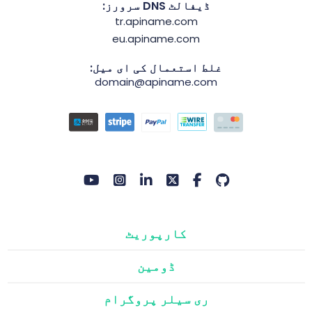
ڈیفالٹ DNS سرورز:
tr.apiname.com
eu.apiname.com
غلط استعمال کی ای میل:
domain@apiname.com
کارپوریٹ
ڈومین
ری سیلر پروگرام