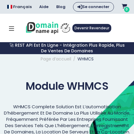
Français
Aide
Blog
Se connecter
0
Devenir Revendeur
🚀 REST API Est En Ligne - Intégration Plus Rapide, Plus
De Ventes De Domaines
Page d’accueil
WHMCS
Module WHMCS
WHMCS Complete Solution Est L’automatisation
D’hébergement Et De Domaine La Plus Utilisée Au Monde,
Fréquemment Préférée Par Les Entreprises Fournissant
Des Services Tels Que L’hébergement, L’enregistrement
De Domaines, La Location De Serveurs Et La Co-Location.