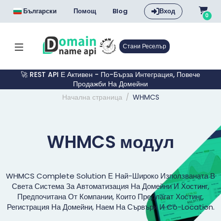
Български
Помощ
Blog
Вход
0
Стани Реселър
🚀 REST API Е Активен - По-Бърза Интеграция, Повече
Продажби На Домейни
Начална страница
WHMCS
WHMCS модул
WHMCS Complete Solution Е Най-Широко Използваната В
Света Система За Автоматизация На Домейни И Хостинг,
Предпочитана От Компании, Които Предлагат Хостинг,
Регистрация На Домейни, Наем На Сървъри И Co-Location.