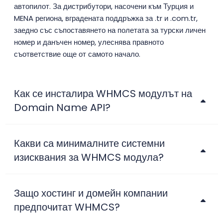
автопилот. За дистрибутори, насочени към Турция и
MENA региона, вградената поддръжка за .tr и .com.tr,
заедно със съпоставянето на полетата за турски личен
номер и данъчен номер, улеснява правното
съответствие още от самото начало.
Как се инсталира WHMCS модулът на
Domain Name API?
Какви са минималните системни
изисквания за WHMCS модула?
Защо хостинг и домейн компании
предпочитат WHMCS?