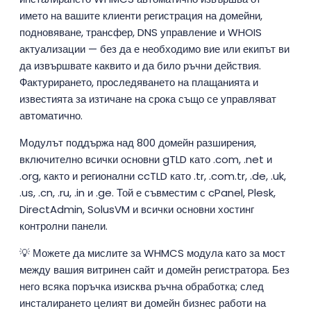
името на вашите клиенти регистрация на домейни,
подновяване, трансфер, DNS управление и WHOIS
актуализации — без да е необходимо вие или екипът ви
да извършвате каквито и да било ръчни действия.
Фактурирането, проследяването на плащанията и
известията за изтичане на срока също се управляват
автоматично.
Модулът поддържа над 800 домейн разширения,
включително всички основни gTLD като .com, .net и
.org, както и регионални ccTLD като .tr, .com.tr, .de, .uk,
.us, .cn, .ru, .in и .ge. Той е съвместим с cPanel, Plesk,
DirectAdmin, SolusVM и всички основни хостинг
контролни панели.
💡 Можете да мислите за WHMCS модула като за мост
между вашия витринен сайт и домейн регистратора. Без
него всяка поръчка изисква ръчна обработка; след
инсталирането целият ви домейн бизнес работи на