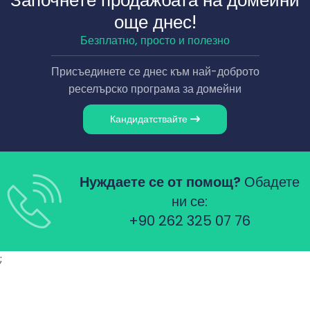
Започнете продажбата на домейни
още днес!
Безплатно, просто и полезно
Присъединете се днес към най-доброто
реселърско програма за домейни
Кандидатствайте
Нуждаете се от помощ?
Обадете
ни се:
+90 262 325 07 76
;