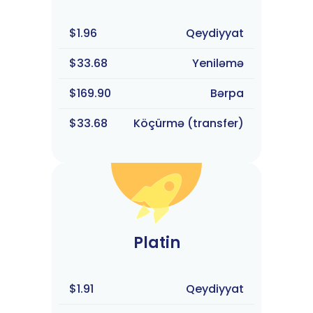
$1.96
Qeydiyyat
$33.68
Yeniləmə
$169.90
Bərpa
$33.68
Köçürmə (transfer)
Platin
$1.91
Qeydiyyat