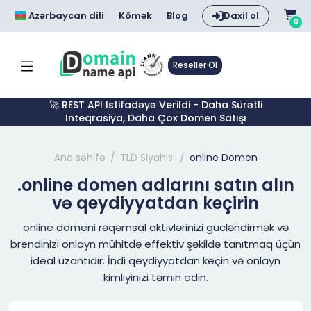
Azərbaycan dili
Kömək
Blog
Daxil ol
0
Reseller Ol
🚀 REST API Istifadəyə Verildi - Daha Sürətli
Inteqrasiya, Daha Çox Domen Satışı
Ana səhifə
TLD Siyahısı
online Domen
.online domen adlarını satın alın
və qeydiyyatdan keçirin
online domeni rəqəmsal aktivlərinizi gücləndirmək və
brendinizi onlayn mühitdə effektiv şəkildə tanıtmaq üçün
ideal uzantıdır. İndi qeydiyyatdan keçin və onlayn
kimliyinizi təmin edin.