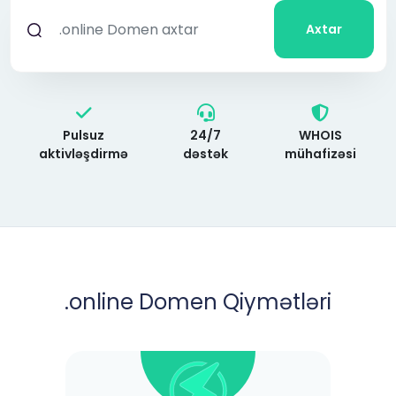
Axtar
Pulsuz
24/7
WHOIS
aktivləşdirmə
dəstək
mühafizəsi
.online
Domen Qiymətləri