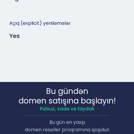
Açıq (explicit) yeniləmələr
Yes
Bu gündən
domen satışına başlayın!
Pulsuz, sadə və faydalı
Bu gün ən yaxşı
domen reseller proqramına qoşulun