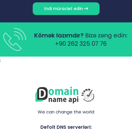
İndi müraciət edin
Kömək lazımdır?
Bizə zəng edin:
+90 262 325 07 76
;
We can change the world
Defolt DNS serverləri: