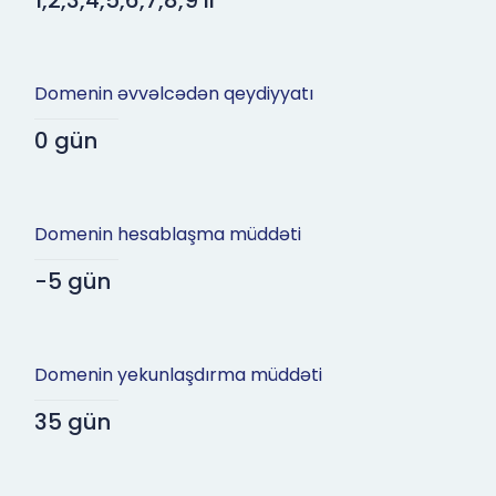
1,2,3,4,5,6,7,8,9 il
Domenin əvvəlcədən qeydiyyatı
0 gün
Domenin hesablaşma müddəti
-5 gün
Domenin yekunlaşdırma müddəti
35 gün