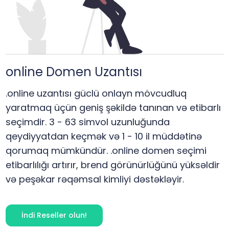
online
Domen Uzantısı
.online uzantısı güclü onlayn mövcudluq
yaratmaq üçün geniş şəkildə tanınan və etibarlı
seçimdir. 3 - 63 simvol uzunluğunda
qeydiyyatdan keçmək və 1 - 10 il müddətinə
qorumaq mümkündür. .online domen seçimi
etibarlılığı artırır, brend görünürlüğünü yüksəldir
və peşəkar rəqəmsal kimliyi dəstəkləyir.
İndi Reseller olun!