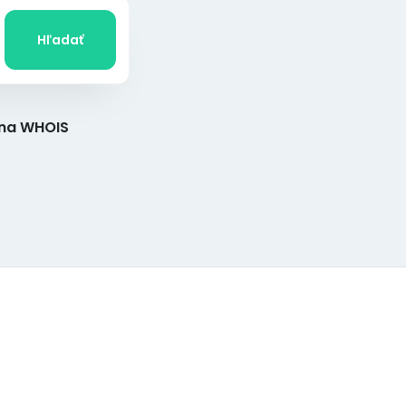
Hľadať
na WHOIS