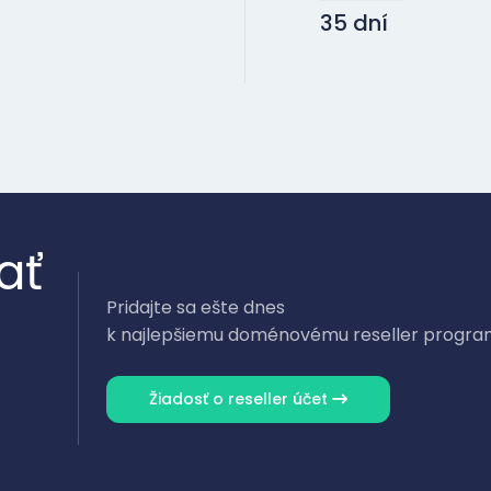
35 dní
ať
Pridajte sa ešte dnes
k najlepšiemu doménovému reseller progr
Žiadosť o reseller účet