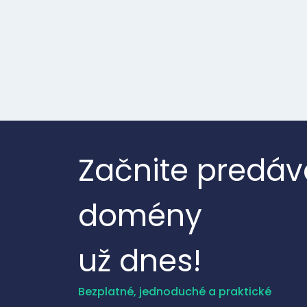
Začnite predáv
domény
už dnes!
Bezplatné, jednoduché a praktické