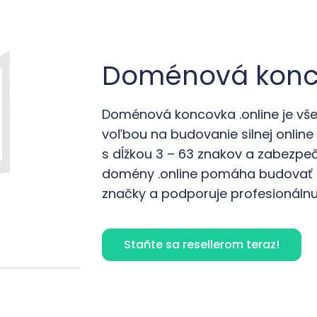
Doménová konco
Doménová koncovka .online je v
voľbou na budovanie silnej online
s dĺžkou 3 – 63 znakov a zabezpeči
domény .online pomáha budovať d
značky a podporuje profesionálnu d
Staňte sa resellerom teraz!