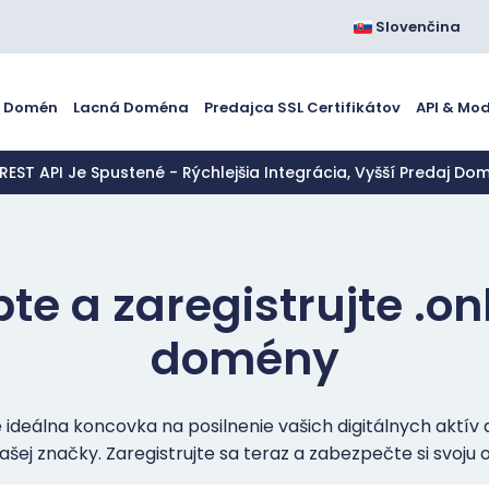
Slovenčina
a Domén
Lacná Doména
Predajca SSL Certifikátov
API & Mo
 REST API Je Spustené - Rýchlejšia Integrácia, Vyšší Predaj Do
te a zaregistrujte .on
domény
ideálna koncovka na posilnenie vašich digitálnych aktív 
šej značky. Zaregistrujte sa teraz a zabezpečte si svoju on