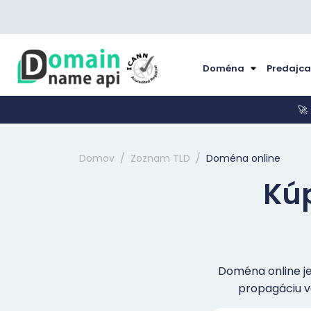
Doména
Predajc
🚀
Domov
Zoznam TLD
Doména online
Kúp
Doména online je 
propagáciu va