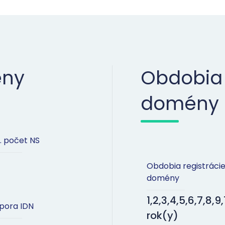
ény
Obdobia 
domény
. počet NS
Obdobia registráci
domény
1,2,3,4,5,6,7,8,9,
pora IDN
rok(y)