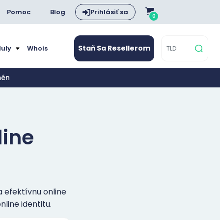
Pomoc
Blog
Prihlásiť sa
0
Staň Sa Resellerom
duly
Whois
mén
line
a efektívnu online
line identitu.