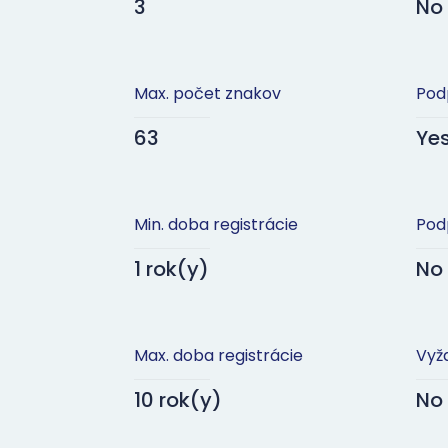
3
No
Max. počet znakov
Pod
63
Ye
Min. doba registrácie
Pod
1 rok(y)
No
Max. doba registrácie
Vyž
10 rok(y)
No