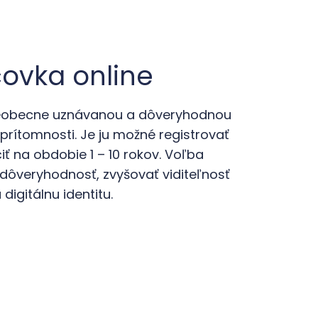
vka online
šeobecne uznávanou a dôveryhodnou
 prítomnosti. Je ju možné registrovať
ť na obdobie 1 – 10 rokov. Voľba
ôveryhodnosť, zvyšovať viditeľnosť
igitálnu identitu.