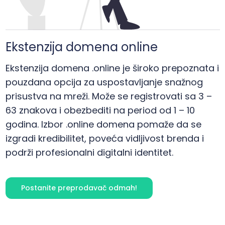
Ekstenzija domena online
Ekstenzija domena .online je široko prepoznata i
pouzdana opcija za uspostavljanje snažnog
prisustva na mreži. Može se registrovati sa 3 –
63 znakova i obezbediti na period od 1 – 10
godina. Izbor .online domena pomaže da se
izgradi kredibilitet, poveća vidljivost brenda i
podrži profesionalni digitalni identitet.
Postanite preprodavač odmah!