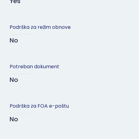
Yes
Podrška za režim obnove
No
Potreban dokument
No
Podrška za FOA e-poštu
No