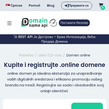
Српски
Pomoć
Blog
Пријавите се
0
Постаните Реселер
🚀 REST API Је Доступан - Бржа Интеграција, Већа
Продаја Домена
Početna
Lista TLD-ova
Domen online
Kupite i registrujte .online domene
online domen je idealna ekstenzija za unapređivanje
vaših digitalnih sredstava i efikasno promociju vašeg
brenda na mreži. Registrujte se sada i obezbedite svoj
onlajn identitet.