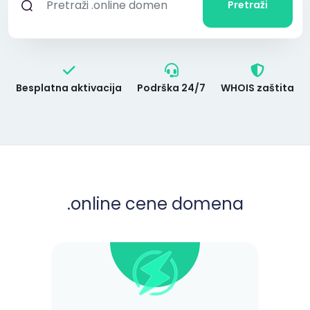
Pretraži
Besplatna aktivacija
Podrška 24/7
WHOIS zaštita
.online
cene domena