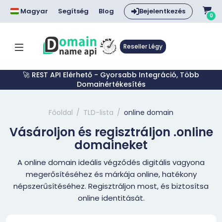
Magyar
Segítség
Blog
Bejelentkezés
0
Reseller Légy
🚀 REST API Elérhető - Gyorsabb Integráció, Több
Domainértékesítés
Főoldal
TLD-lista
online domain
Vásároljon és regisztráljon .online
domaineket
A online domain ideális végződés digitális vagyona
megerősítéséhez és márkája online, hatékony
népszerűsítéséhez. Regisztráljon most, és biztosítsa
online identitását.